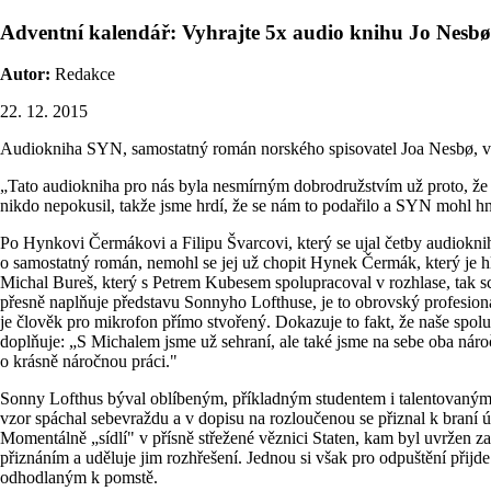
Adventní kalendář: Vyhrajte 5x audio knihu Jo Nesb
Autor:
Redakce
22. 12. 2015
Audiokniha SYN, samostatný román norského spisovatel Joa Nesbø, vyš
„Tato audiokniha pro nás byla nesmírným dobrodružstvím už proto, že jsm
nikdo nepokusil, takže jsme hrdí, že se nám to podařilo a SYN mohl hn
Po Hynkovi Čermákovi a Filipu Švarcovi, který se ujal četby audiokn
o samostatný román, nemohl se jej už chopit Hynek Čermák, který je h
Michal Bureš, který s Petrem Kubesem spolupracoval v rozhlase, tak s
přesně naplňuje představu Sonnyho Lofthuse, je to obrovský profesion
je člověk pro mikrofon přímo stvořený. Dokazuje to fakt, že naše spol
doplňuje: „S Michalem jsme už sehraní, ale také jsme na sebe oba nár
o krásně náročnou práci."
Sonny Lofthus býval oblíbeným, příkladným studentem i talentovaným zá
vzor spáchal sebevraždu a v dopisu na rozloučenou se přiznal k braní úp
Momentálně „sídlí" v přísně střežené věznici Staten, kam byl uvržen z
přiznáním a uděluje jim rozhřešení. Jednou si však pro odpuštění přij
odhodlaným k pomstě.