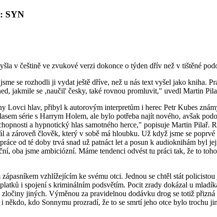
ø: SYN
la v češtině ve zvukové verzi dokonce o týden dřív než v tištěné po
e se rozhodli ji vydat ještě dříve, než u nás text vyšel jako kniha. Pr
ed, jakmile se ,naučil' česky, také rovnou promluvit," uvedl Martin Pi
ihy Lovci hlav, přibyl k autorovým interpretům i herec Petr Kubes zn
lasem série s Harrym Holem, ale bylo potřeba najít nového, avšak podo
chopnosti a hypnotický hlas samotného herce," popisuje Martin Pilař.
ál a zároveň člověk, který v sobě má hloubku. Už když jsme se poprvé 
upráce od té doby trvá snad už patnáct let a posun k audioknihám byl 
oční, oba jsme ambiciózní. Máme tendenci odvést tu práci tak, že to t
pasníkem vzhlížejícím ke svému otci. Jednou se chtěl stát policistou 
latků i spojení s kriminálním podsvětím. Pocit zrady dokázal u mladíka 
a zločiny jiných. Výměnou za pravidelnou dodávku drog se totiž přizná
de i někdo, kdo Sonnymu prozradí, že to se smrtí jeho otce bylo trochu