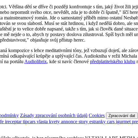
. Většina dětí se dříve či později konfrontuje s tím, jaký život žili je
ebo nepomstít svého otce, nevědět, zda je to dobře či špatně," líčí her
to za mainstreamový román. Jde o samostatný příběh mimo ostatní Nesbøh
tován se svou slabostí. Musí se stát hrdinou, i když nedělá dobro, ale sna
těstí je to velice dobře napsané, takže s tím, jak si člověk dané situa
odle mě nejde o to, abych ty postavy doslova zilustroval. Spíš bych měl
ředstavivost," objasňuje svůj přístup herec.
á kompozice s lehce meditativními tóny, jež vzbuzují dojetí, ale záro
míná odkapávající krůpěje a uplývající čas. Audiokniha v režii Michal
ní na portálu
Audiolibrix
, kde si navíc členové
předplatitelského klubu
m
 podmínky
Zásady zpracování osobních údajů
Cookies
Zpracování dat
afe
ireceptar
tipcars
vlasta
kvety
annonce
story
estranky
cars
igurmet
pr