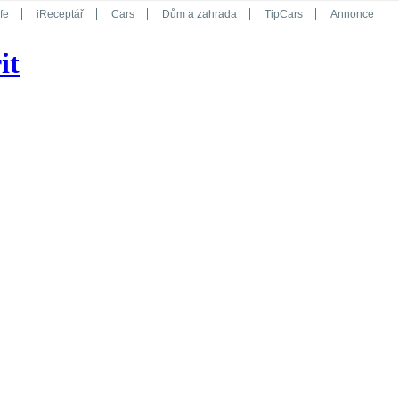
fe
iReceptář
Cars
Dům a zahrada
TipCars
Annonce
Květy
Překvapení
iGurmet
eStránky
Kreativ
iGlanc
it