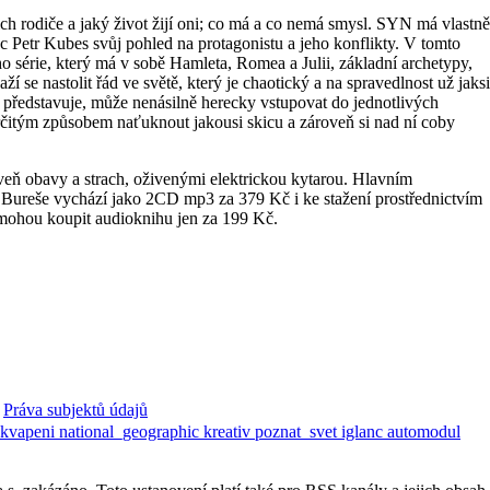
jich rodiče a jaký život žijí oni; co má a co nemá smysl. SYN má vlastně
ec Petr Kubes svůj pohled na protagonistu a jeho konflikty. V tomto
o série, který má v sobě Hamleta, Romea a Julii, základní archetypy,
ží se nastolit řád ve světě, který je chaotický a na spravedlnost už jaksi
ce představuje, může nenásilně herecky vstupovat do jednotlivých
 určitým způsobem naťuknout jakousi skicu a zároveň si nad ní coby
veň obavy a strach, oživenými elektrickou kytarou. Hlavním
a Bureše vychází jako 2CD mp3 za 379 Kč i ke stažení prostřednictvím
ohou koupit audioknihu jen za 199 Kč.
Práva subjektů údajů
ekvapeni
national_geographic
kreativ
poznat_svet
iglanc
automodul