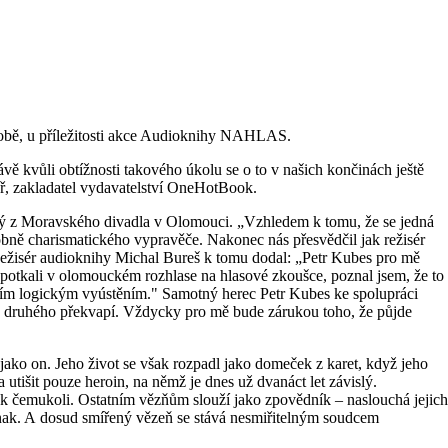
době, u příležitosti akce Audioknihy NAHLAS.
ávě kvůli obtížnosti takového úkolu se o to v našich končinách ještě
lař, zakladatel vydavatelství OneHotBook.
ámý z Moravského divadla v Olomouci. „Vzhledem k tomu, že se jedná
bně charismatického vypravěče. Nakonec nás přesvědčil jak režisér
 Režisér audioknihy Michal Bureš k tomu dodal: „Petr Kubes pro mě
potkali v olomouckém rozhlase na hlasové zkoušce, poznal jsem, že to
jejím logickým vyústěním." Samotný herec Petr Kubes ke spolupráci
oho druhého překvapí. Vždycky pro mě bude zárukou toho, že půjde
jako on. Jeho život se však rozpadl jako domeček z karet, když jeho
utišit pouze heroin, na němž je dnes už dvanáct let závislý.
 k čemukoli. Ostatním vězňům slouží jako zpovědník – naslouchá jejich
 jinak. A dosud smířený vězeň se stává nesmiřitelným soudcem