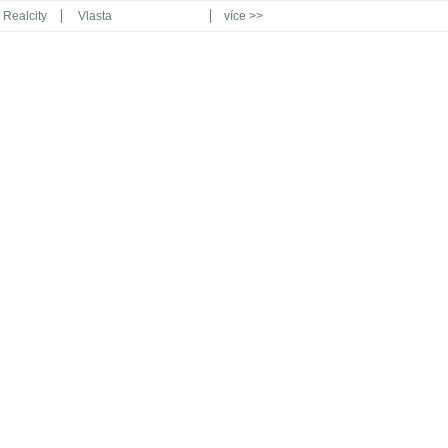
Realcity
Vlasta
více >>
Automodul.cz
Poznat svět