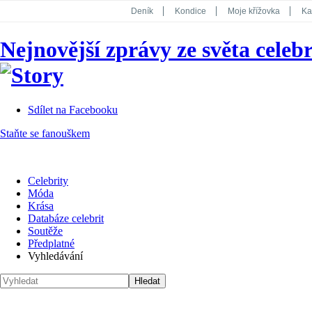
Deník
Kondice
Moje křížovka
Ka
National Geographic
Dotyk
Story
Nejnovější zprávy ze světa celebr
Koktejl
Sdílet na Facebooku
Staňte se fanouškem
Celebrity
Móda
Krása
Databáze celebrit
Soutěže
Předplatné
Vyhledávání