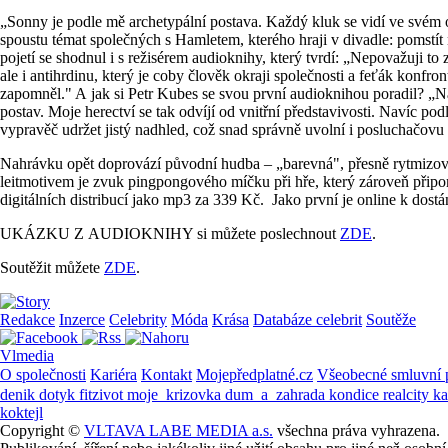
„Sonny je podle mě archetypální postava. Každý kluk se vidí ve svém otci
spoustu témat společných s Hamletem, kterého hraji v divadle: pomstít n
pojetí se shodnul i s režisérem audioknihy, který tvrdí: „Nepovažuji 
ale i antihrdinu, který je coby člověk okraji společnosti a feťák konfron
zapomněl." A jak si Petr Kubes se svou první audioknihou poradil? „Naš
postav. Moje herectví se tak odvíjí od vnitřní představivosti. Navíc p
vypravěč udržet jistý nadhled, což snad správně uvolní i posluchačovu p
Nahrávku opět doprovází původní hudba – „barevná", přesně rytmizovan
leitmotivem je zvuk pingpongového míčku při hře, který zároveň připo
digitálních distribucí jako mp3 za 339 Kč. Jako první je online k dostá
UKÁZKU Z AUDIOKNIHY si můžete poslechnout
ZDE
.
Soutěžit můžete
ZDE
.
Redakce
Inzerce
Celebrity
Móda
Krása
Databáze celebrit
Soutěže
Vlmedia
O společnosti
Kariéra
Kontakt
Mojepředplatné.cz
Všeobecné smluvní
denik
dotyk
fitzivot
moje_krizovka
dum_a_zahrada
kondice
realcity
k
koktejl
Copyright ©
VLTAVA LABE MEDIA a.s.
všechna práva vyhrazena.