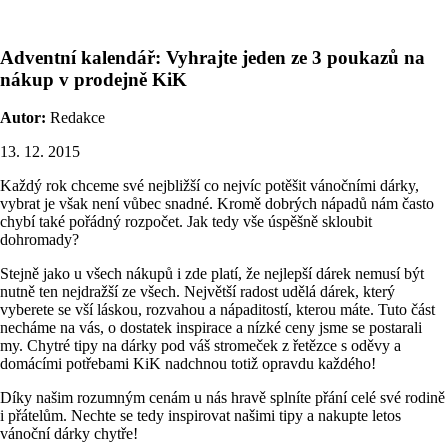
Adventní kalendář: Vyhrajte jeden ze 3 poukazů na
nákup v prodejně KiK
Autor:
Redakce
13. 12. 2015
Každý rok chceme své nejbližší co nejvíc potěšit vánočními dárky,
vybrat je však není vůbec snadné. Kromě dobrých nápadů nám často
chybí také pořádný rozpočet. Jak tedy vše úspěšně skloubit
dohromady?
Stejně jako u všech nákupů i zde platí, že nejlepší dárek nemusí být
nutně ten nejdražší ze všech. Největší radost udělá dárek, který
vyberete se vší láskou, rozvahou a nápaditostí, kterou máte. Tuto část
necháme na vás, o dostatek inspirace a nízké ceny jsme se postarali
my. Chytré tipy na dárky pod váš stromeček z řetězce s oděvy a
domácími potřebami KiK nadchnou totiž opravdu každého!
Díky našim rozumným cenám u nás hravě splníte přání celé své rodině
i přátelům. Nechte se tedy inspirovat našimi tipy a nakupte letos
vánoční dárky chytře!