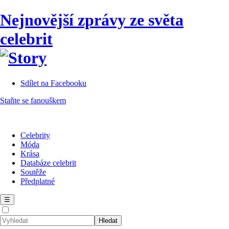
Nejnovější zprávy ze světa
celebrit
Sdílet na Facebooku
Staňte se fanouškem
Celebrity
Móda
Krása
Databáze celebrit
Soutěže
Předplatné
☰