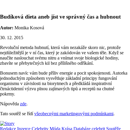
Budíková dieta aneb jíst ve správný čas a hubnout
Autor:
Monika Kosová
30. 12. 2015
Revoluční metoda hubnutí, která vám nezakáže skoro nic, protože
nejdůležitější je v ní čas, který je zakódován ve vašem těle. Když se
naučíte naslouchat svému nitru a vnímat svoje biologické hodiny,
zbavíte se přebytečných kil bez přílišného odříkání.
Bonusem navíc vám bude příliv energie a pocit spokojenosti. Autorka
jednoduchým způsobem vysvětluje základní principy fungování
organismu v závislosti na biorytmech a předkládá inspirativní
čtrnáctidenní výzvu plnou zajímavých tipů a receptů na chutné
pokrmy.
Nápověda
zde
.
Tato soutěž se řídí
všeobecnými marketingovými podmínkami
.
Redakce
Inzerce
Celebrity
Móda
Krása
Databáze celebrit
Soutěže