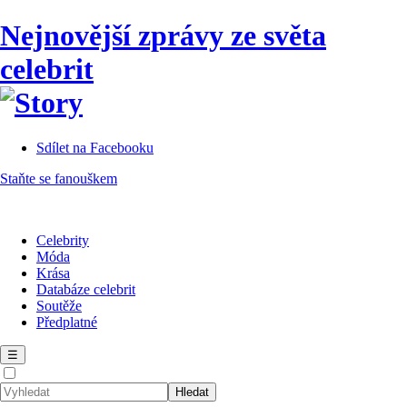
Nejnovější zprávy ze světa
celebrit
Sdílet na Facebooku
Staňte se fanouškem
Celebrity
Móda
Krása
Databáze celebrit
Soutěže
Předplatné
☰