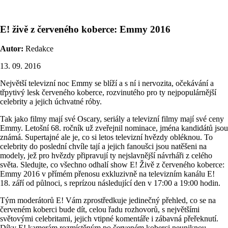
E! živě z červeného koberce: Emmy 2016
Autor:
Redakce
13. 09. 2016
Největší televizní noc Emmy se blíží a s ní i nervozita, očekávání a
třpytivý lesk červeného koberce, rozvinutého pro ty nejpopulárnější
celebrity a jejich úchvatné róby.
Tak jako filmy mají své Oscary, seriály a televizní filmy mají své ceny
Emmy. Letošní 68. ročník už zveřejnil nominace, jména kandidátů jsou
známá. Supertajné ale je, co si letos televizní hvězdy obléknou. To
celebrity do poslední chvíle tají a jejich fanoušci jsou natěšeni na
modely, jež pro hvězdy připravují ty nejslavnější návrháři z celého
světa. Sledujte, co všechno odhalí show E! Živě z červeného koberce:
Emmy 2016 v přímém přenosu exkluzivně na televizním kanálu E!
18. září od půlnoci, s reprízou následující den v 17:00 a 19:00 hodin.
Tým moderátorů E! Vám zprostředkuje jedinečný přehled, co se na
červeném koberci bude dít, celou řadu rozhovorů, s největšími
světovými celebritami, jejich vtipné komentáře i zábavná přeřeknutí.
Díky E! kamerám rozmístěným po červeném koberci neuniknou