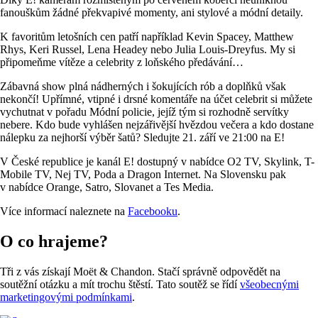
fanouškům žádné překvapivé momenty, ani stylové a módní detaily.
K favoritům letošních cen patří například Kevin Spacey, Matthew
Rhys, Keri Russel, Lena Headey nebo Julia Louis-Dreyfus. My si
připomeňme vítěze a celebrity z loňského předávání…
Zábavná show plná nádherných i šokujících rób a doplňků však
nekončí! Upřímné, vtipné i drsné komentáře na účet celebrit si můžete
vychutnat v pořadu Módní policie, jejíž tým si rozhodně servítky
nebere. Kdo bude vyhlášen nejzářivější hvězdou večera a kdo dostane
nálepku za nejhorší výběr šatů? Sledujte 21. září ve 21:00 na E!
V České republice je kanál E! dostupný v nabídce O2 TV, Skylink, T-
Mobile TV, Nej TV, Poda a Dragon Internet. Na Slovensku pak
v nabídce Orange, Satro, Slovanet a Tes Media.
Více informací naleznete na
Facebooku
.
O co hrajeme?
Tři z vás získají Moët & Chandon. Stačí správně odpovědět na
soutěžní otázku a mít trochu štěstí. Tato soutěž se řídí
všeobecnými
marketingovými podmínkami
.