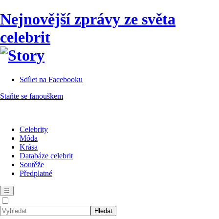
Nejnovější zprávy ze světa
celebrit
Sdílet na Facebooku
Staňte se fanouškem
Celebrity
Móda
Krása
Databáze celebrit
Soutěže
Předplatné
☰