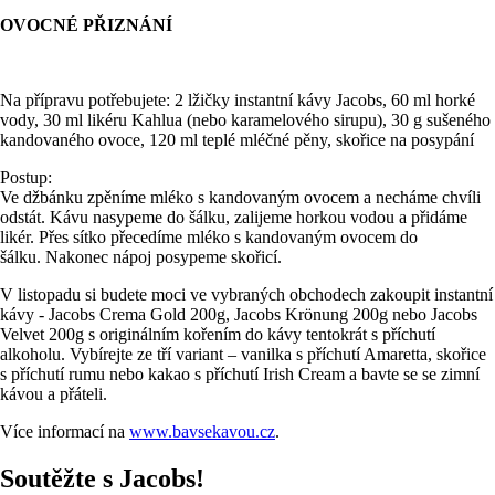
OVOCNÉ PŘIZNÁNÍ
Na přípravu potřebujete: 2 lžičky instantní kávy Jacobs, 60 ml horké
vody, 30 ml likéru Kahlua (nebo karamelového sirupu), 30 g sušeného
kandovaného ovoce, 120 ml teplé mléčné pěny, skořice na posypání
Postup:
Ve džbánku zpěníme mléko s kandovaným ovocem a necháme chvíli
odstát. Kávu nasypeme do šálku, zalijeme horkou vodou a přidáme
likér. Přes sítko přecedíme mléko s kandovaným ovocem do
šálku. Nakonec nápoj posypeme skořicí.
V listopadu si budete moci ve vybraných obchodech zakoupit instantní
kávy - Jacobs Crema Gold 200g, Jacobs Krönung 200g nebo Jacobs
Velvet 200g s originálním kořením do kávy tentokrát s příchutí
alkoholu. Vybírejte ze tří variant – vanilka s příchutí Amaretta, skořice
s příchutí rumu nebo kakao s příchutí Irish Cream a bavte se se zimní
kávou a přáteli.
Více informací na
www.bavsekavou.cz
.
Soutěžte s Jacobs!