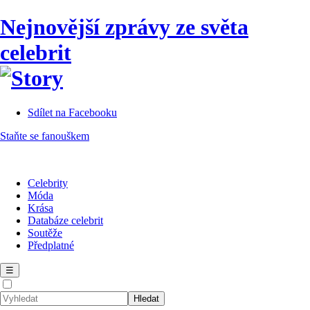
Nejnovější zprávy ze světa
celebrit
Sdílet na Facebooku
Staňte se fanouškem
Celebrity
Móda
Krása
Databáze celebrit
Soutěže
Předplatné
☰