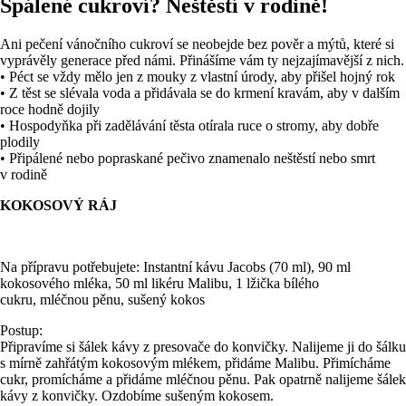
Spálené cukroví? Neštěstí v rodině!
Ani pečení vánočního cukroví se neobejde bez pověr a mýtů, které si
vyprávěly generace před námi. Přinášíme vám ty nejzajímavější z nich.
• Péct se vždy mělo jen z mouky z vlastní úrody, aby přišel hojný rok
• Z těst se slévala voda a přidávala se do krmení kravám, aby v dalším
roce hodně dojily
• Hospodyňka při zadělávání těsta otírala ruce o stromy, aby dobře
plodily
• Připálené nebo popraskané pečivo znamenalo neštěstí nebo smrt
v rodině
KOKOSOVÝ RÁJ
Na přípravu potřebujete: Instantní kávu Jacobs (70 ml), 90 ml
kokosového mléka, 50 ml likéru Malibu, 1 lžička bílého
cukru, mléčnou pěnu, sušený kokos
Postup:
Připravíme si šálek kávy z presovače do konvičky. Nalijeme ji do šálku
s mírně zahřátým kokosovým mlékem, přidáme Malibu. Přimícháme
cukr, promícháme a přidáme mléčnou pěnu. Pak opatrně nalijeme šálek
kávy z konvičky. Ozdobíme sušeným kokosem.