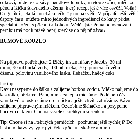
cukroví, přidejte do kávy mandlové lupínky, mletou skořici, mléčnou
pěnu a lžičku šťavnatého džemu, který recept ještě více osvěží. Voila!
Originální „tekutá linecká kolečka" jsou na světě. V případě ještě větší
úspory času, můžete místo jednotlivých ingrediencí do kávy přidat
speciální koření s příchutí alkoholu. Věděli jste, že na pojmenování
perníku má podíl právě pepř, který se do něj přidával?
RUMOVÉ KOUZLO
Na přípravu potřebujete: 2 lžičky instantní kávy Jacobs, 30 ml
rumu, 90 ml horké vody, 100 ml mléka, 70 g pomerančového
džemu, polovinu vanilkového lusku, šlehačku, hnědý cukr
Postup:
Kávu nasypeme do šálku a zalijeme horkou vodou. Mléko nalijeme do
kastrolku, přidáme džem, rum a za tepla mícháme. Podélnou část
vanilkového lusku dáme do hrníčku a ještě chvíli zahříváme. Kávu
zalijeme připraveným mlékem. Ozdobíme šlehačkou a posypeme
hnědým cukrem. Chutná skvěle s křehkými sušenkami.
Tip: Chcete si na „tekutých perníčcích" pochutnat ještě rychleji? Do
instantní kávy vysypte pytlíček s příchutí skořice a rumu.