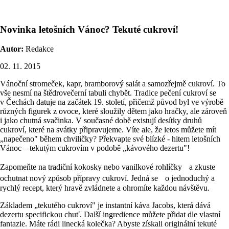
Novinka letošních Vánoc? Tekuté cukroví!
Autor:
Redakce
02. 11. 2015
Vánoční stromeček, kapr, bramborový salát a samozřejmě cukroví. To
vše nesmí na štědrovečerní tabuli chybět. Tradice pečení cukroví se
v Čechách datuje na začátek 19. století, přičemž původ byl ve výrobě
různých figurek z ovoce, které sloužily dětem jako hračky, ale zároveň
i jako chutná svačinka. V současné době existují desítky druhů
cukroví, které na svátky připravujeme. Víte ale, že letos můžete mít
„napečeno" během chviličky? Překvapte své blízké - hitem letošních
Vánoc – tekutým cukrovím v podobě „kávového dezertu"!
Zapomeňte na tradiční kokosky nebo vanilkové rohlíčky a zkuste
ochutnat nový způsob přípravy cukroví. Jedná se o jednoduchý a
rychlý recept, který hravě zvládnete a ohromíte každou návštěvu.
Základem „tekutého cukroví" je instantní káva Jacobs, která dává
dezertu specifickou chuť. Další ingredience můžete přidat dle vlastní
fantazie. Máte rádi linecká kolečka? Abyste získali originální tekuté