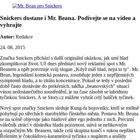
Snickers dostane i Mr. Beana. Podívejte se na video a
vyhrajte
Autor:
Redakce
24. 08. 2015
Značka Snickers přichází s další originální ukázkou, jak umí hlad
zkomplikovat život. Už dnes představí nový reklamní spot s Mr.
Beanem a opět potvrzuje svůj slogan „Když máš hlad, nejsi to ty". Mr.
Bean, legendární komická postava, zosobňuje jeden z nepříjemných
symptomů hladu, a to ztrátu koncentrace. Pokud se tedy v poslední
době často dostáváte do prekérních, takřka „beanovských" situací
vinou nedostatečného soustředění, je na čase zásobit se lahodnou
tyčinkou Snickers. A se Story.cz můžete vyhrát celý balíček tyčinek.
Nový spot značky Snickers sleduje Kung-fu bojovníky, kteří se mrštně
pohybují po střechách starobylého čínského města. Postava Mr. Beana
se na scéně objevuje jako hladové alter ego jednoho z nich. Precizní
válečník ztrácí v důsledku hladu pozornost, stává se nešikovným
a rozpačitým Mr. Beanem, takže celá skupina končí v rukou nepřátel.
Řešením je čokoládovo-karamelová tyčinka s nugátem a arašídy