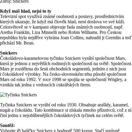
Zdroj: Snickers
Když máš hlad, nejsi to ty
Televizní spot využívá známé osobnosti a postavy, prostřednictvím
kterých ukazuje, že když má člověk hlad, není doslova ve své kůži.
Celosvětově se v kampani objevuje řada známých osobností, např.
Aretha Franklin, Liza Minnelli nebo Robin Williams. Pro Českou
republiku byla nejdříve vybrána Joan Collins, nahradil ji Gremlin a teď
přichází Mr. Bean.
Snickers
Čokoládovo-karamelovou tyčinku Snickers vyrábí společnost Mars,
která je jednou z největších rodinných společností na světě. Společnost
Mars je rozdělena do šesti obchodních segmentů, jedním z nich jsou
i čokoládové výrobky. Na česko-slovenském trhu působí společnost
Mars od roku 1992. V roce 1998 se spojila se společností Wrigley, a
vznikla tak jedna z vedoucích cukrářských firem.
Tyčinka Snickers se vyrábí od roku 1930. Obsahuje arašídy, karamel,
nugát a čokoládu. Tato kombinace si získala mnoho příznivců, což z ní
činí jednu z nejoblíbenějších čokoládových tyčinek na celém světě.
Soutěž:
Vyhrajte tři balíčky Snickers v hodnotě 500 korun. Stačí správně