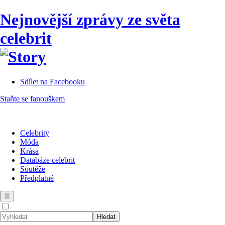
Nejnovější zprávy ze světa
celebrit
Sdílet na Facebooku
Staňte se fanouškem
Celebrity
Móda
Krása
Databáze celebrit
Soutěže
Předplatné
☰