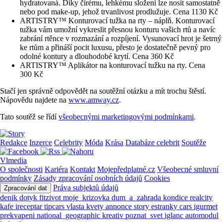
hydratovaná. Díky čirému, lehkému složení lze nosit samostatně
nebo pod make-up, jehož trvanlivost prodlužuje. Cena 1130 Kč
ARTISTRY™ Konturovací tužka na rty – náplň. Konturovací
tužka vám umožní vykreslit přesnou konturu vašich rtů a navíc
zabrání rtěnce v rozmazání a rozpíjení. Vysunovací hrot je šetrný
ke rtům a přináší pocit luxusu, přesto je dostatečně pevný pro
odolné kontury a dlouhodobé krytí. Cena 360 Kč
ARTISTRY™ Aplikátor na konturovací tužku na rty. Cena
300 Kč
Stačí jen správně odpovědět na soutěžní otázku a mít trochu štěstí.
Nápovědu najdete na
www.amway.cz
.
Tato soutěž se řídí
všeobecnými marketingovými podmínkami
.
Redakce
Inzerce
Celebrity
Móda
Krása
Databáze celebrit
Soutěže
Vlmedia
O společnosti
Kariéra
Kontakt
Mojepředplatné.cz
Všeobecné smluvní
podmínky
Zásady zpracování osobních údajů
Cookies
Práva subjektů údajů
Zpracování dat
denik
dotyk
fitzivot
moje_krizovka
dum_a_zahrada
kondice
realcity
kafe
ireceptar
tipcars
vlasta
kvety
annonce
story
estranky
cars
igurmet
prekvapeni
national_geographic
kreativ
poznat_svet
iglanc
automodul