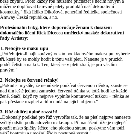
beze zbytku. Proto každý rok můžeme přicházet s něčím novým a
můžeme doplňovat barevné palety produktů naší dekorativní
kosmetiky," říká Ildiko Dikošová, generální ředitelka společnosti
Amway Česká republika, s r.o.
Profesionální triky, které doporučuje ženám k dosažení
dokonalého líčení Rick Dicecca umělecký maskér dekorativní
řady Artistry:
1. Nebojte se maku-upu
„Potřebujete-li najít správný odstín podkladového make-upu, vyberte
tři, které by se mohly hodit k tónu vaší pleti. Naneste je v pruzích
podél čelisti a na krk. Ten, který se v pleti ztratí, je pro vás tím
pravým."
2. Nebojte se červené rtěnky!
„Pokud si myslíte, že nemůžete používat červenou rtěnku, zkuste se
nad tím ještě jednou zamyslet, červená rtěnka se totiž hodí ke každé
ženě. Stačí, když rty nejprve vyplníte konturovací tužkou – rtěnka se
pak přestane rozpíjet a rtům dodá na jejich objemu."
3. Růž obličej úplně rozzáří!
„Dokonalý podklad pro řůž vytvoříte tak, že na pleť nejprve nanesete
světlý odstín podkladového make-upu. Při nanášení růže je nejlepší
použít místo špičky štětce jeho plochou stranu, poskytne vám totiž
větší kontrolu a umožní líčidlo postupně vrstvit."