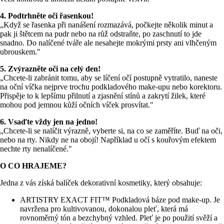
4. Podtrhněte oči řasenkou!
„Když se řasenka při nanášení rozmazává, počkejte několik minut a
pak ji štětcem na pudr nebo na růž odstraňte, po zaschnutí to jde
snadno. Do nalíčené tváře ale nesahejte mokrými prsty ani vlhčeným
ubrouskem."
5. Zvýrazněte oči na celý den!
„Chcete-li zabránit tomu, aby se líčení očí postupně vytratilo, naneste
na oční víčka nejprve trochu podkladového make-upu nebo korektoru.
Přispěje to k lepšímu přilnutí a zjasnění stínů a zakrytí žilek, které
mohou pod jemnou kůží očních víček prosvítat."
6. Vsaďte vždy jen na jedno!
„Chcete-li se nalíčit výrazně, vyberte si, na co se zaměříte. Buď na oči,
nebo na rty. Nikdy ne na obojí! Například u očí s kouřovým efektem
nechte rty nenalíčené."
O CO HRAJEME?
Jedna z vás získá balíček dekorativní kosmetiky, který obsahuje:
ARTISTRY EXACT FIT™ Podkladová báze pod make-up. Je
navržena pro kultivovanou, dokonalou pleť, která má
rovnoměrný tón a bezchybný vzhled. Pleť je po použití svěží a