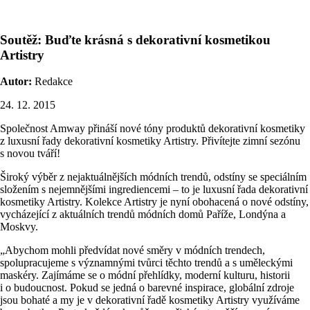
Soutěž: Buďte krásná s dekorativní kosmetikou
Artistry
Autor:
Redakce
24. 12. 2015
Společnost Amway přináší nové tóny produktů dekorativní kosmetiky
z luxusní řady dekorativní kosmetiky Artistry. Přivítejte zimní sezónu
s novou tváří!
Široký výběr z nejaktuálnějších módních trendů, odstíny se speciálním
složením s nejemnějšími ingrediencemi – to je luxusní řada dekorativní
kosmetiky Artistry. Kolekce Artistry je nyní obohacená o nové odstíny,
vycházející z aktuálních trendů módních domů Paříže, Londýna a
Moskvy.
„Abychom mohli předvídat nové směry v módních trendech,
spolupracujeme s významnými tvůrci těchto trendů a s uměleckými
maskéry. Zajímáme se o módní přehlídky, moderní kulturu, historii
i o budoucnost. Pokud se jedná o barevné inspirace, globální zdroje
jsou bohaté a my je v dekorativní řadě kosmetiky Artistry využíváme