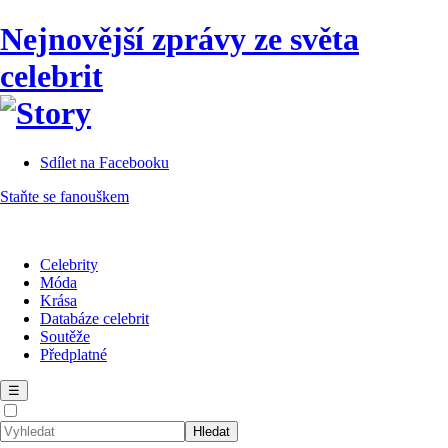
Nejnovější zprávy ze světa
celebrit
Sdílet na Facebooku
Staňte se fanouškem
Celebrity
Móda
Krása
Databáze celebrit
Soutěže
Předplatné
☰