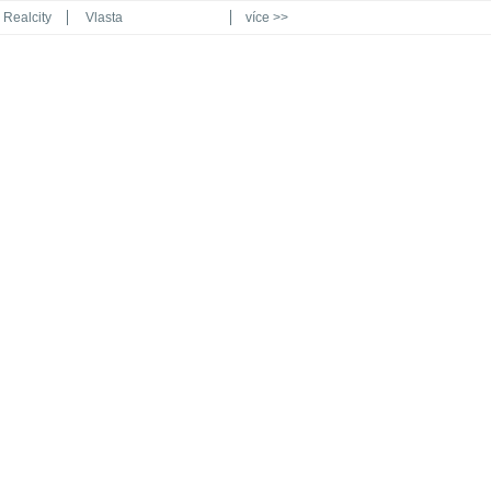
Realcity
Vlasta
více >>
Automodul.cz
Poznat svět