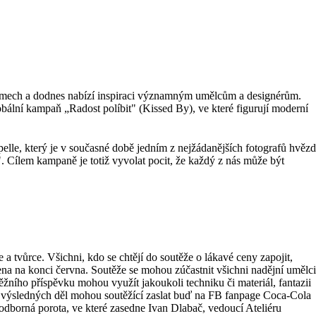
 filmech a dodnes nabízí inspiraci významným umělcům a designérům.
lobální kampaň „Radost políbit" (Kissed By), ve které figurují moderní
le, který je v současné době jedním z nejžádanějších fotografů hvězd
. Cílem kampaně je totiž vyvolat pocit, že každý z nás může být
a tvůrce. Všichni, kdo se chtějí do soutěže o lákavé ceny zapojit,
ena na konci června. Soutěže se mohou zúčastnit všichni nadějní umělci
ěžního příspěvku mohou využít jakoukoli techniku či materiál, fantazii
ie výsledných děl mohou soutěžící zaslat buď na FB fanpage Coca-Cola
dborná porota, ve které zasedne Ivan Dlabač, vedoucí Ateliéru