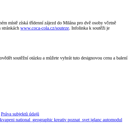
ém místě získá třídenní zájezd do Milána pro dvě osoby včetně
a stránkách
www.coca-cola.cz/souteze
. Infolinka k soutěži je
ovědět soutěžní otázku a můžete vyhrát tuto designovou cenu a balení
Práva subjektů údajů
ekvapeni
national_geographic
kreativ
poznat_svet
iglanc
automodul