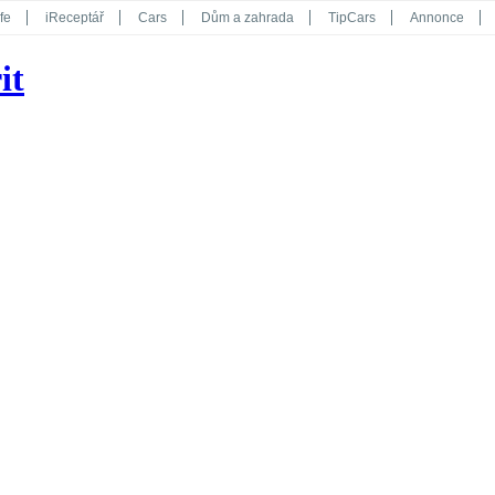
fe
iReceptář
Cars
Dům a zahrada
TipCars
Annonce
Květy
Překvapení
iGurmet
eStránky
Kreativ
iGlanc
it