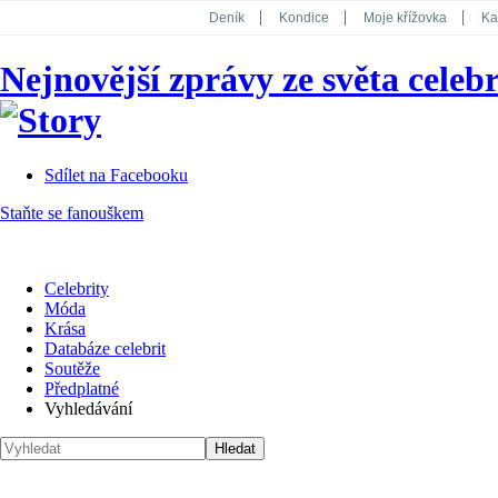
Deník
Kondice
Moje křížovka
Ka
National Geographic
Dotyk
Story
Nejnovější zprávy ze světa celebr
Koktejl
Sdílet na Facebooku
Staňte se fanouškem
Celebrity
Móda
Krása
Databáze celebrit
Soutěže
Předplatné
Vyhledávání