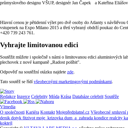
průmyslového designu VŠUP, designér Jan Čapek a Kateřina Eliášová
Hlavní cenou je pětidenní výlet pro dvě osoby do Atlanty s návštěvou
vstupenek na Expo Milano 2015 a třetí vybraný obdrží poukaz do Cent
+420 739 243 761.
Vyhrajte limitovanou edici
Soutěžit můžete i společně s námi o limitovanou edici aluminiových l
plechovek z nové kampaně „Radost políbit".
Odpověď na soutěžní otázku najdete
zde
.
Tato soutěž se řídí
všeobecnými marketingovými podmínkami
.
Redakce
Inzerce
Celebrity
Móda
Krása
Databáze celebrit
Soutěže
Vlmedia
O společnosti
Kariéra
Kontakt
Mojepředplatné.cz
Všeobecné smluvní
denik
dotyk
fitzivot
moje_krizovka
dum_a_zahrada
kondice
realcity
k
koktejl