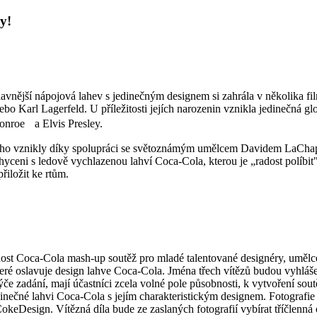
y!
slavnější nápojová lahev s jedinečným designem si zahrála v několika
ebo Karl Lagerfeld. U příležitosti jejích narozenin vznikla jedinečná g
Monroe a Elvis Presley.
iiho vznikly díky spolupráci se světoznámým umělcem Davidem LaChapel
yceni s ledově vychlazenou lahví Coca-Cola, kterou je „radost políbit"
přiložit ke rtům.
čnost Coca-Cola mash-up soutěž pro mladé talentované designéry, umělce 
které oslavuje design lahve Coca-Cola. Jména třech vítězů budou vyhláš
če zadání, mají účastníci zcela volné pole působnosti, k vytvoření sout
edinečné lahvi Coca-Cola s jejím charakteristickým designem. Fotograf
esign. Vítězná díla bude ze zaslaných fotografií vybírat tříčlenná o