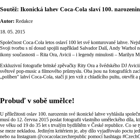
Soutěž: Ikonická lahev Coca-Cola slaví 100. narozenin
Autor:
Redakce
18. 05. 2015
Společnost Coca-Cola letos oslaví 100 let své konturované lahve. Nej
Svoji tvorbu s ní dosud spojili například Salvador Dalí, Andy Warhol n
ikony současnosti – Rita Ora, Avicii – i legendy minulosti – Marilyn 
Exkluzivní fotografie britské zpěvačky Rity Ora a švédského DJ Avic
světové pop-music a filmového průmyslu. Oba jsou na fotografiích zach
„políben" lahví Coca-Cola, stačí ji jen vzít z chladícího pultu, otevřít a 
Probuď v sobě umělce!
U příležitosti oslav 100. narozenin své ikonické lahve vyhlásila spole
musí do 12. června 2015 poslat fotografii vlastního uměleckého díla, 
ve věku od 19 do 35 let s trvalým bydlištěm v České republice. Co se tý
se meze nekladou. Jediným kritériem je, aby dílo vyjadřovalo poctu j
nebo na Instagram @cocacolaczechrepublic pomocí hashtagu #CzechCokeD