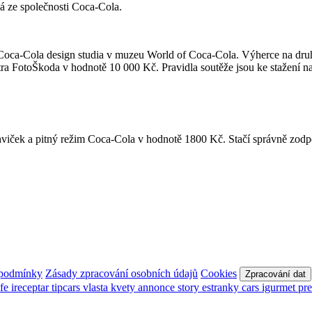
 ze společnosti Coca-Cola.
 Coca-Cola design studia v muzeu World of Coca-Cola. Výherce na druh
ra FotoŠkoda v hodnotě 10 000 Kč. Pravidla soutěže jsou ke stažení n
ahviček a pitný režim Coca-Cola v hodnotě 1800 Kč. Stačí správně zodp
 podmínky
Zásady zpracování osobních údajů
Cookies
Zpracování dat
afe
ireceptar
tipcars
vlasta
kvety
annonce
story
estranky
cars
igurmet
pr