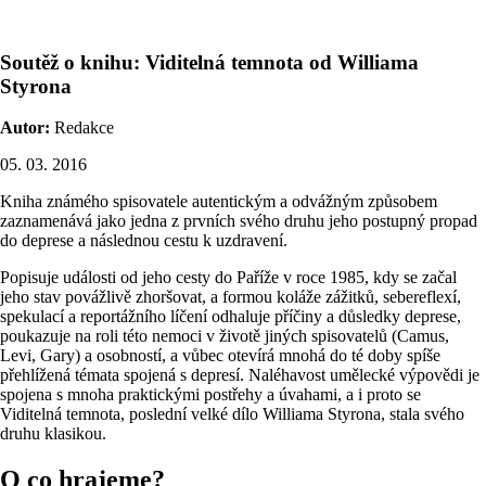
Soutěž o knihu: Viditelná temnota od Williama
Styrona
Autor:
Redakce
05. 03. 2016
Kniha známého spisovatele autentickým a odvážným způsobem
zaznamenává jako jedna z prvních svého druhu jeho postupný propad
do deprese a následnou cestu k uzdravení.
Popisuje události od jeho cesty do Paříže v roce 1985, kdy se začal
jeho stav povážlivě zhoršovat, a formou koláže zážitků, sebereflexí,
spekulací a reportážního líčení odhaluje příčiny a důsledky deprese,
poukazuje na roli této nemoci v životě jiných spisovatelů (Camus,
Levi, Gary) a osobností, a vůbec otevírá mnohá do té doby spíše
přehlížená témata spojená s depresí. Naléhavost umělecké výpovědi je
spojena s mnoha praktickými postřehy a úvahami, a i proto se
Viditelná temnota, poslední velké dílo Williama Styrona, stala svého
druhu klasikou.
O co hrajeme?