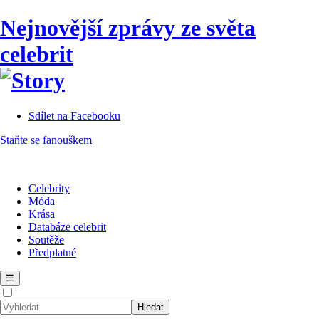
Nejnovější zprávy ze světa
celebrit
Sdílet na Facebooku
Staňte se fanouškem
Celebrity
Móda
Krása
Databáze celebrit
Soutěže
Předplatné
☰