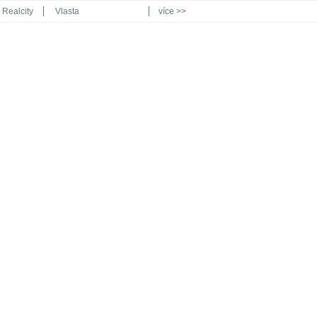
Realcity
Vlasta
více >>
Automodul.cz
Poznat svět