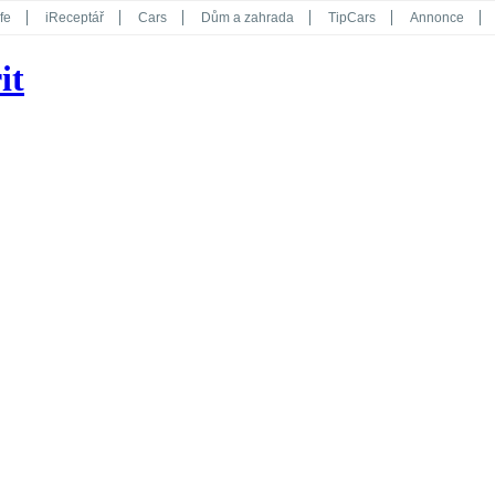
fe
iReceptář
Cars
Dům a zahrada
TipCars
Annonce
Květy
Překvapení
iGurmet
eStránky
Kreativ
iGlanc
it