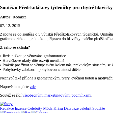
Soutěž o Předškolákovy týdeníčky pro chytré hlavičky
Autor:
Redakce
07. 12. 2015
Zapojte se do soutěže o 5 výtisků Předškolákových týdeníčků. Uniká
grafomotorickou i praktickou přípravu do hlavičky malého předškoláka 
Z čeho se skládá?
• Jízda tužkou je věnována grafomotorice
• Hlavičkové úkoly dítě rozvíjí mentálně
• Praktik pro život se věnuje světu kolem nás, praktickým situacím, se k
• Pohybovky zdokonalí pohybovou zdatnost dítěte
Nechybí také příloha s geometrickými tvary, cvičnou botou a motivačn
Nápovědu najdete
zde
.
Soutěž se řídí
všeobecnými marketingovými podmínkami
.
Redakce
Inzerce
Celebrity
Móda
Krása
Databáze celebrit
Soutěže