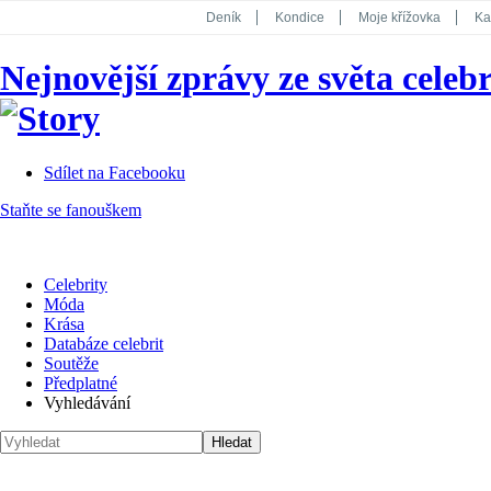
Deník
Kondice
Moje křížovka
Ka
National Geographic
Dotyk
Story
Nejnovější zprávy ze světa celebr
Koktejl
Sdílet na Facebooku
Staňte se fanouškem
Celebrity
Móda
Krása
Databáze celebrit
Soutěže
Předplatné
Vyhledávání