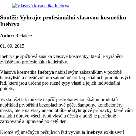
Soutěž: Vyhrajte profesionální vlasovou kosmetiku
Inebrya
Autor:
Redakce
01. 09. 2015
Inebrya je špičková značka vlasové kosmetiky, která je vyráběná
zvláště pro profesionální kadeřníky.
Vlasová kosmetika
Inebrya
nabízí svým zákazníkům v podobě
hairstylistů a návštěvníkům salonů několik speciálních produktových
řad, které jsou určené pro různé typy vlasů a jejich individuální
potřeby.
Vyzkoušet tak můžete napříč pestrobarevnou škálou produktů
například prvotřídní bezoplachové péče, šampony, kondicionéry,
masky, oleje na vlasy anebo oblíbené stylingové přípravky, které vám
usnadní úpravu všech typů vlasů a účesů a udrží je perfektně
zafixované a upravené po celý den.
Kromě výjimečných pečujících řad vyvinula
Inebrya
exkluzivní