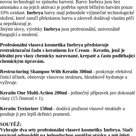
novou technologii ve způsobu barvení. Barvy Inebrya jsou bez
amoniaku a na jejich aktivaci je potřeba oproti běžným barvám pouze
10% oxidant.
Inebrya
barvy mají jednoduše výjimečné technologické
složení, které zaručí překrásnou barvu a zároveň dodávají vlasům péči
a nepoškozují je.
Jinými slovy, výrobky
Inebrya
jsou profesionální, univerzálně
fungující a moderní.
Profesionální vlasová kosmetika Inebrya představuje
restrukturační řadu s keratinem Ice Cream - Keratin, jenž je
ideální pro vlasy chemicky narovnané, krepaté a často podléhající
chemickým úpravám.
Restructuring Shampoo With Keratin 300ml
- poskytuje efektivní
čisticí účinek, obnovuje vlasovou strukturu, hloubkově hydratuje a
vyživuje.
Keratin One Multi-Action 200ml
- jedinečný přípravek pro dokonalé
vlasy (15 činností v 1).
Keratin Texturizer 150ml
- dodává pružnost vlasové struktuře a
posiluje ji pro lepší definici pramenů.
SOUTĚŽ:
Vyhrajte dva sety profesionální vlasové kosmetiky Inebrya. Stačí
správně odpovědět na jednoduchou soutěžní otázku a mít štěstí