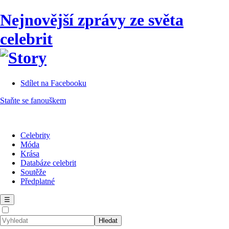
Nejnovější zprávy ze světa
celebrit
Sdílet na Facebooku
Staňte se fanouškem
Celebrity
Móda
Krása
Databáze celebrit
Soutěže
Předplatné
☰