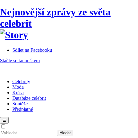
Nejnovější zprávy ze světa
celebrit
Sdílet na Facebooku
Staňte se fanouškem
Celebrity
Móda
Krása
Databáze celebrit
Soutěže
Předplatné
☰