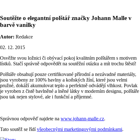
Soutěžte o elegantní polštář značky Johann Malle v
barvě vanilky
Autor:
Redakce
02. 12. 2015
Osvěžte svou ložnici či obývací pokoj kvalitním polštářem s motivem
lístků. Stačí správně odpovědět na soutěžní otázku a mít trochu štěstí!
Polštáře obsahují pouze certifikované přírodní a nezávadné materiály,
jsou vyrobeny ze 100% bavlny a koňských žíní, které jsou velmi
pružné, dokáží akumulovat teplo a perfektně odvádějí vlhkost. Povlak
je vyroben z čistě bavlněné a lněné látky v moderním designu, polštáře
jsou tak nejen stylové, ale i funkční a příjemné.
Správnou odpověď najdete na
www.johann-malle.cz
.
Tato soutěž se řídí
všeobecnými marketingovými podmínkami
.