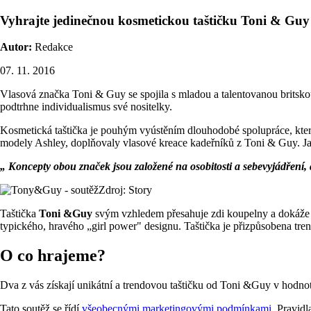
Vyhrajte jedinečnou kosmetickou taštičku Toni & Guy
Autor:
Redakce
07. 11. 2016
Vlasová značka Toni & Guy se spojila s mladou a talentovanou britsko
podtrhne individualismus své nositelky.
Kosmetická taštička je pouhým vyústěním dlouhodobé spolupráce, kter
modely Ashley, doplňovaly vlasové kreace kadeřníků z Toni & Guy. Ja
„ Koncepty obou značek jsou založené na osobitosti a sebevyjádření, 
Zdroj: Story
Taštička
Toni &Guy
svým vzhledem přesahuje zdi koupelny a dokáže b
typického, hravého „girl power" designu. Taštička je přizpůsobena tren
O co hrajeme?
Dva z vás získají unikátní a trendovou taštičku od Toni &Guy v hodnot
Tato soutěž se řídí
všeobecnými marketingovými podmínkami
. Pravidl