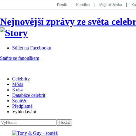
Deník
Kondice
Moje křížovka
Ka
National Geographic
Dotyk
Story
Nejnovější zprávy ze světa celebr
Koktejl
Sdílet na Facebooku
Staňte se fanouškem
Celebrity
Móda
Krása
Databáze celebrit
Soutěže
Předplatné
Vyhledávání