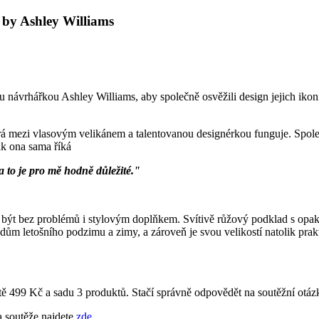
 by Ashley Williams
u návrhářkou Ashley Williams, aby společně osvěžili design jejich iko
á mezi vlasovým velikánem a talentovanou designérkou funguje. Spole
k ona sama říká
a to je pro mě hodně důležité."
ýt bez problémů i stylovým doplňkem. Svítivě růžový podklad s opak
dům letošního podzimu a zimy, a zároveň je svou velikostí natolik prakt
ě 499 Kč a sadu 3 produktů. Stačí správně odpovědět na soutěžní otázk
a soutěže najdete
zde
.