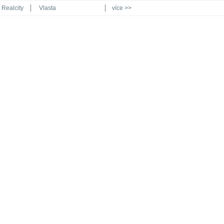
Realcity
Vlasta
více >>
Automodul.cz
Poznat svět