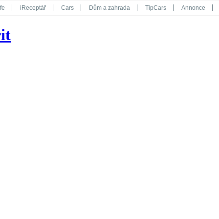
fe
iReceptář
Cars
Dům a zahrada
TipCars
Annonce
Květy
Překvapení
iGurmet
eStránky
Kreativ
iGlanc
it