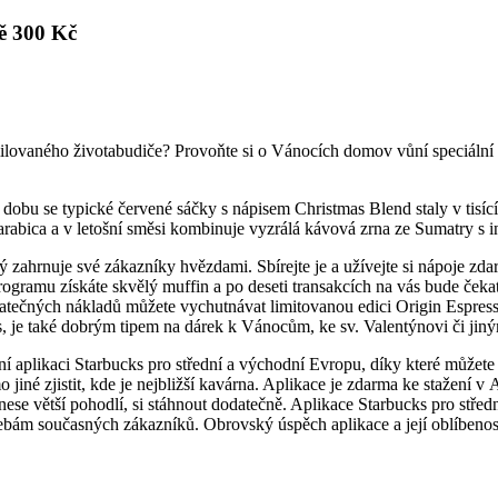
tě 300 Kč
 milovaného životabudiče? Provoňte si o Vánocích domov vůní speciáln
u dobu se typické červené sáčky s nápisem Christmas Blend staly v tis
arabica a v letošní směsi kombinuje vyzrálá kávová zrna ze Sumatry s i
zahrnuje své zákazníky hvězdami. Sbírejte je a užívejte si nápoje zdar
rogramu získáte skvělý muffin a po deseti transakcích na vás bude ček
atečných nákladů můžete vychutnávat limitovanou edici Origin Espresso
s, je také dobrým tipem na dárek k Vánocům, ke sv. Valentýnovi či jiný
í aplikaci Starbucks pro střední a východní Evropu, díky které můžete 
iné zjistit, kde je nejbližší kavárna. Aplikace je zdarma ke stažení 
řinese větší pohodlí, si stáhnout dodatečně. Aplikace Starbucks pro st
ebám současných zákazníků. Obrovský úspěch aplikace a její oblíbenos