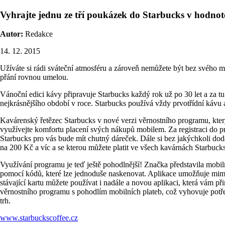
Vyhrajte jednu ze tří poukázek do Starbucks v hodno
Autor:
Redakce
14. 12. 2015
Užíváte si rádi sváteční atmosféru a zároveň nemůžete být bez svého
přání rovnou umelou.
Vánoční edici kávy připravuje Starbucks každý rok už po 30 let a za t
nejkrásnějšího období v roce. Starbucks používá vždy prvotřídní kávu 
Kavárenský řetězec Starbucks v nové verzi věrnostního programu, který 
využívejte komfortu placení svých nákupů mobilem. Za registraci do p
Starbucks pro vás bude mít chutný dáreček. Dále si bez jakýchkoli dod
na 200 Kč a víc a se kterou můžete platit ve všech kavárnách Starbuck
Využívání programu je teď ještě pohodlnější! Značka představila mobiln
pomocí kódů, které lze jednoduše naskenovat. Aplikace umožňuje mimo j
stávající kartu můžete používat i nadále a novou aplikaci, která vám p
věrnostního programu s pohodlím mobilních plateb, což vyhovuje potř
trh.
www.starbuckscoffee.cz