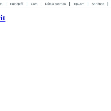
fe
iReceptář
Cars
Dům a zahrada
TipCars
Annonce
Květy
Překvapení
iGurmet
eStránky
Kreativ
iGlanc
it