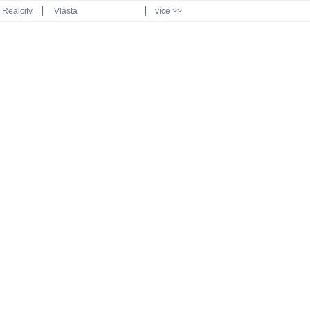
Realcity
Vlasta
více >>
Automodul.cz
Poznat svět