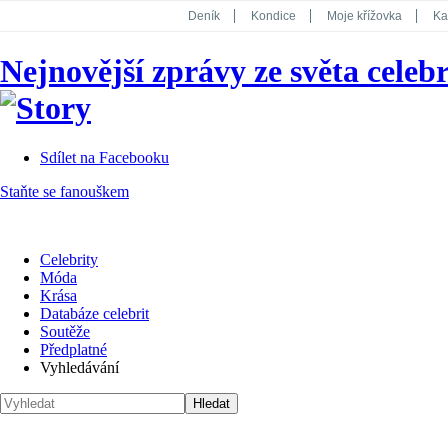
Deník
Kondice
Moje křížovka
Ka
National Geographic
Dotyk
Story
Nejnovější zprávy ze světa celebr
Koktejl
Sdílet na Facebooku
Staňte se fanouškem
Celebrity
Móda
Krása
Databáze celebrit
Soutěže
Předplatné
Vyhledávání