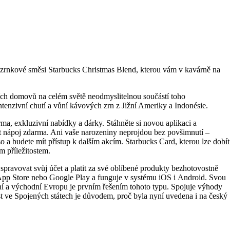
í zrnkové směsi Starbucks Christmas Blend, kterou vám v kavárně na
ících domovů na celém světě neodmyslitelnou součástí toho
ntenzivní chutí a vůní kávových zrn z Jižní Ameriky a Indonésie.
ma, exkluzivní nabídky a dárky. Stáhněte si novou aplikaci a
at nápoj zdarma. Ani vaše narozeniny neprojdou bez povšimnutí –
 a budete mít přístup k dalším akcím. Starbucks Card, kterou lze dobít
m příležitostem.
spravovat svůj účet a platit za své oblíbené produkty bezhotovostně
v App Store nebo Google Play a funguje v systému iOS i Android. Svou
řední a východní Evropu je prvním řešením tohoto typu. Spojuje výhody
t ve Spojených státech je důvodem, proč byla nyní uvedena i na český