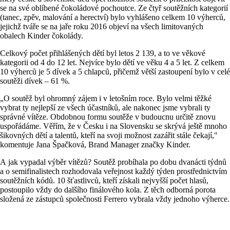
se na své oblíbené čokoládové pochoutce. Ze čtyř soutěžních kategorií
(tanec, zpěv, malování a herectví) bylo vyhlášeno celkem 10 výherců,
jejichž tváře se na jaře roku 2016 objeví na všech limitovaných
obalech Kinder čokolády.
Celkový počet přihlášených dětí byl letos 2 139, a to ve věkové
kategorii od 4 do 12 let. Nejvíce bylo dětí ve věku 4 a 5 let. Z celkem
10 výherců je 5 dívek a 5 chlapců, přičemž větší zastoupení bylo v celé
soutěži dívek – 61 %.
„O soutěž byl ohromný zájem i v letošním roce. Bylo velmi těžké
vybrat ty nejlepší ze všech účastníků, ale nakonec jsme vybrali ty
správné vítěze. Obdobnou formu soutěže v budoucnu určitě znovu
uspořádáme. Věřím, že v Česku i na Slovensku se skrývá ještě mnoho
šikovných dětí a talentů, kteří na svoji možnost zazářit stále čekají,"
komentuje Jana Špačková, Brand Manager značky Kinder.
A jak vypadal výběr vítězů? Soutěž probíhala po dobu dvanácti týdnů
a o semifinalistech rozhodovala veřejnost každý týden prostřednictvím
soutěžních kódů. 10 šťastlivců, kteří získali nejvyšší počet hlasů,
postoupilo vždy do dalšího finálového kola. Z těch odborná porota
složená ze zástupců společnosti Ferrero vybrala vždy jednoho výherce.