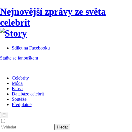
Nejnovější zprávy ze světa
celebrit
Sdílet na Facebooku
Staňte se fanouškem
Celebrity
Móda
Krása
Databáze celebrit
Soutěže
Předplatné
☰