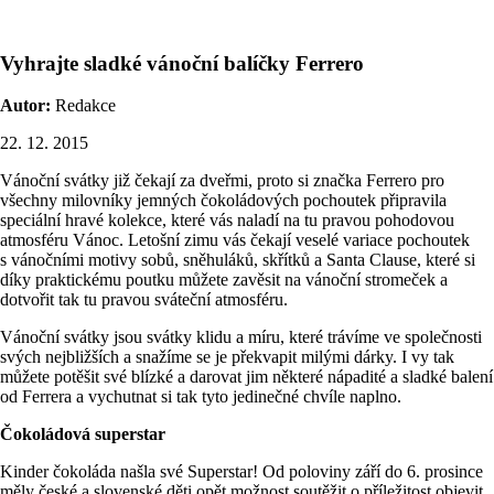
Vyhrajte sladké vánoční balíčky Ferrero
Autor:
Redakce
22. 12. 2015
Vánoční svátky již čekají za dveřmi, proto si značka Ferrero pro
všechny milovníky jemných čokoládových pochoutek připravila
speciální hravé kolekce, které vás naladí na tu pravou pohodovou
atmosféru Vánoc. Letošní zimu vás čekají veselé variace pochoutek
s vánočními motivy sobů, sněhuláků, skřítků a Santa Clause, které si
díky praktickému poutku můžete zavěsit na vánoční stromeček a
dotvořit tak tu pravou sváteční atmosféru.
Vánoční svátky jsou svátky klidu a míru, které trávíme ve společnosti
svých nejbližších a snažíme se je překvapit milými dárky. I vy tak
můžete potěšit své blízké a darovat jim některé nápadité a sladké balení
od Ferrera a vychutnat si tak tyto jedinečné chvíle naplno.
Čokoládová superstar
Kinder čokoláda našla své Superstar! Od poloviny září do 6. prosince
měly české a slovenské děti opět možnost soutěžit o příležitost objevit