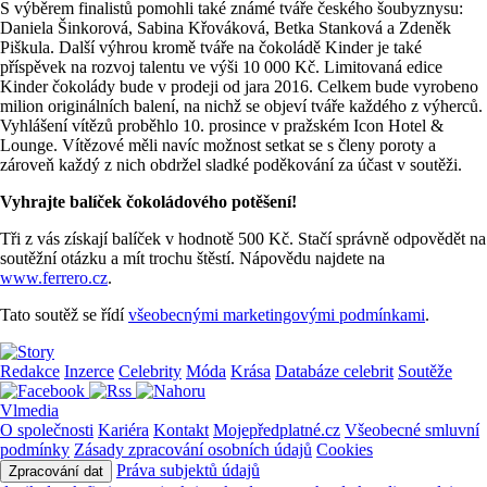
S výběrem finalistů pomohli také známé tváře českého šoubyznysu:
Daniela Šinkorová, Sabina Křováková, Betka Stanková a Zdeněk
Piškula. Další výhrou kromě tváře na čokoládě Kinder je také
příspěvek na rozvoj talentu ve výši 10 000 Kč. Limitovaná edice
Kinder čokolády bude v prodeji od jara 2016. Celkem bude vyrobeno
milion originálních balení, na nichž se objeví tváře každého z výherců.
Vyhlášení vítězů proběhlo 10. prosince v pražském Icon Hotel &
Lounge. Vítězové měli navíc možnost setkat se s členy poroty a
zároveň každý z nich obdržel sladké poděkování za účast v soutěži.
Vyhrajte balíček čokoládového potěšení!
Tři z vás získají balíček v hodnotě 500 Kč. Stačí správně odpovědět na
soutěžní otázku a mít trochu štěstí. Nápovědu najdete na
www.ferrero.cz
.
Tato soutěž se řídí
všeobecnými marketingovými podmínkami
.
Redakce
Inzerce
Celebrity
Móda
Krása
Databáze celebrit
Soutěže
Vlmedia
O společnosti
Kariéra
Kontakt
Mojepředplatné.cz
Všeobecné smluvní
podmínky
Zásady zpracování osobních údajů
Cookies
Práva subjektů údajů
Zpracování dat