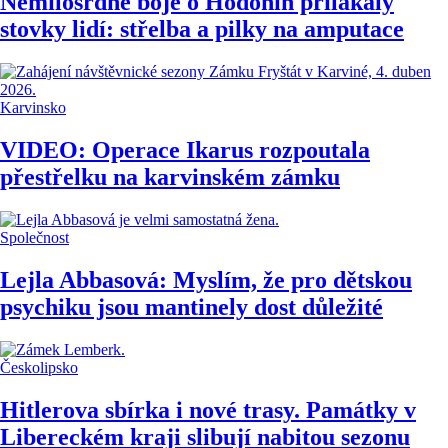
Nemilosrdné boje o Hodonín přilákaly
stovky lidí: střelba a pilky na amputace
Karvinsko
VIDEO: Operace Ikarus rozpoutala
přestřelku na karvinském zámku
Společnost
Lejla Abbasová: Myslím, že pro dětskou
psychiku jsou mantinely dost důležité
Českolipsko
Hitlerova sbírka i nové trasy. Památky v
Libereckém kraji slibují nabitou sezonu