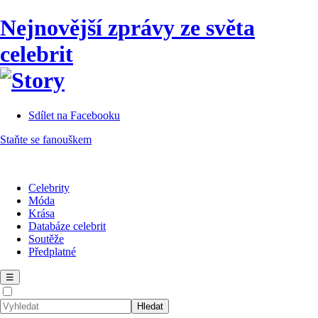
Nejnovější zprávy ze světa
celebrit
Sdílet na Facebooku
Staňte se fanouškem
Celebrity
Móda
Krása
Databáze celebrit
Soutěže
Předplatné
☰