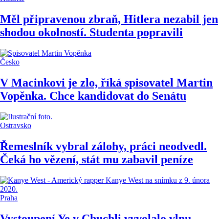
Měl připravenou zbraň, Hitlera nezabil jen
shodou okolností. Studenta popravili
Česko
V Macinkovi je zlo, říká spisovatel Martin
Vopěnka. Chce kandidovat do Senátu
Ostravsko
Řemeslník vybral zálohy, práci neodvedl.
Čeká ho vězení, stát mu zabavil peníze
Praha
Vystoupení Ye v Chuchli vyvolalo vlnu