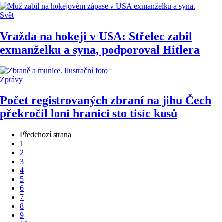
Svět
Vražda na hokeji v USA: Střelec zabil
exmanželku a syna, podporoval Hitlera
Zprávy
Počet registrovaných zbraní na jihu Čech
překročil loni hranici sto tisíc kusů
Předchozí strana
1
2
3
4
5
6
7
8
9