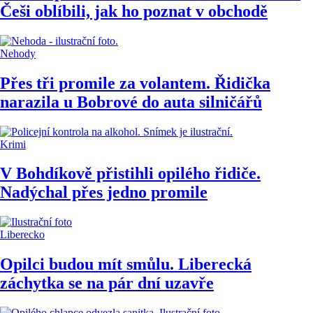
Češi oblíbili, jak ho poznat v obchodě
Nehody
Přes tři promile za volantem. Řidička
narazila u Bobrové do auta silničářů
Krimi
V Bohdíkově přistihli opilého řidiče.
Nadýchal přes jedno promile
Liberecko
Opilci budou mít smůlu. Liberecká
záchytka se na pár dní uzavře