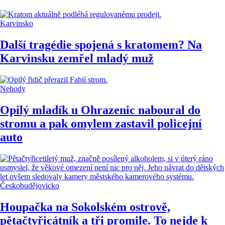
Karvinsko
Další tragédie spojená s kratomem? Na
Karvinsku zemřel mladý muž
Nehody
Opilý mladík u Ohrazenic naboural do
stromu a pak omylem zastavil policejní
auto
Českobudějovicko
Houpačka na Sokolském ostrově,
pětačtyřicátník a tři promile. To nejde k