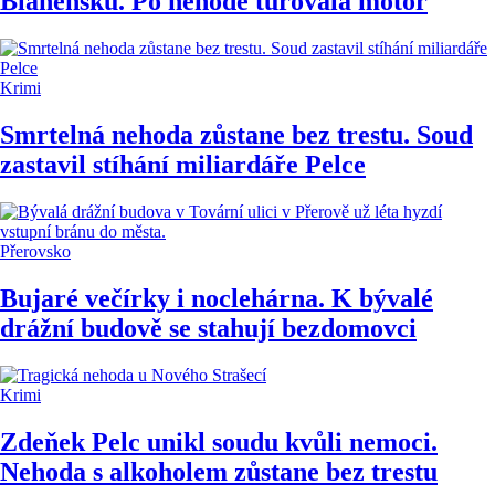
Blanensku. Po nehodě túrovala motor
Krimi
Smrtelná nehoda zůstane bez trestu. Soud
zastavil stíhání miliardáře Pelce
Přerovsko
Bujaré večírky i noclehárna. K bývalé
drážní budově se stahují bezdomovci
Krimi
Zdeňek Pelc unikl soudu kvůli nemoci.
Nehoda s alkoholem zůstane bez trestu