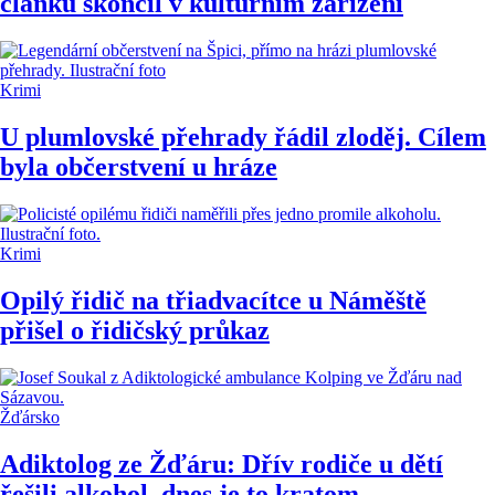
článku skončil v kulturním zařízení
Krimi
U plumlovské přehrady řádil zloděj. Cílem
byla občerstvení u hráze
Krimi
Opilý řidič na třiadvacítce u Náměště
přišel o řidičský průkaz
Žďársko
Adiktolog ze Žďáru: Dřív rodiče u dětí
řešili alkohol, dnes je to kratom