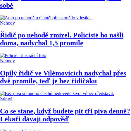
sobě
Nehody
Řidič po nehodě zmizel. Policisté ho našli
doma, nadýchal 1,5 promile
Nehody
Opilý řidič ve Vilémovicích nadýchal přes
dvě promile, teď je bez řidičáku
Zdraví
Co se stane, když budete pít tři piva denně?
Lékaři dávají odpověď