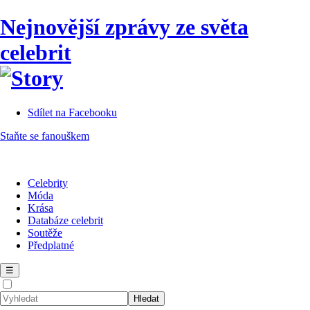
Nejnovější zprávy ze světa
celebrit
Sdílet na Facebooku
Staňte se fanouškem
Celebrity
Móda
Krása
Databáze celebrit
Soutěže
Předplatné
☰