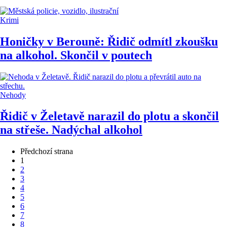
Krimi
Honičky v Berouně: Řidič odmítl zkoušku
na alkohol. Skončil v poutech
Nehody
Řidič v Želetavě narazil do plotu a skončil
na střeše. Nadýchal alkohol
Předchozí strana
1
2
3
4
5
6
7
8