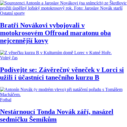
Ostatní sporty
Bratři Novákovi vybojovali v
motokrosovém Offroad maratonu oba
nejcennější kovy
Volný čas
Podívejte se: Závěrečný věneček v Lorci si
užili i účastníci tanečního kurzu B
Fotbal
Nestárnoucí Tonda Novák září, nasázel
sedmičku Šemíkům