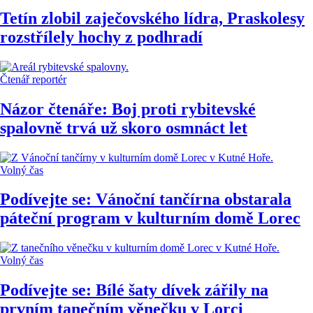
Tetín zlobil zaječovského lídra, Praskolesy
rozstřílely hochy z podhradí
Čtenář reportér
Názor čtenáře: Boj proti rybitevské
spalovně trvá už skoro osmnáct let
Volný čas
Podívejte se: Vánoční tančírna obstarala
páteční program v kulturním domě Lorec
Volný čas
Podívejte se: Bílé šaty dívek zářily na
prvním tanečním věnečku v Lorci