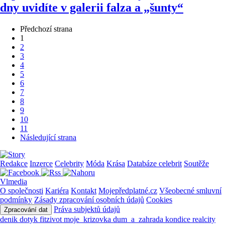
dny uvidíte v galerii falza a „šunty“
Předchozí strana
1
2
3
4
5
6
7
8
9
10
11
Následující strana
Redakce
Inzerce
Celebrity
Móda
Krása
Databáze celebrit
Soutěže
Vlmedia
O společnosti
Kariéra
Kontakt
Mojepředplatné.cz
Všeobecné smluvní
podmínky
Zásady zpracování osobních údajů
Cookies
Práva subjektů údajů
Zpracování dat
denik
dotyk
fitzivot
moje_krizovka
dum_a_zahrada
kondice
realcity