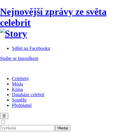
Nejnovější zprávy ze světa
celebrit
Sdílet na Facebooku
Staňte se fanouškem
Celebrity
Móda
Krása
Databáze celebrit
Soutěže
Předplatné
☰