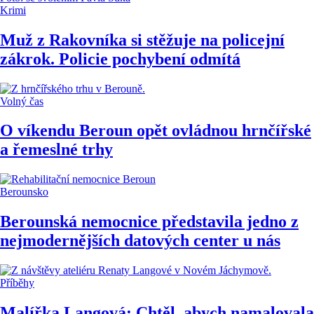
Krimi
Muž z Rakovníka si stěžuje na policejní
zákrok. Policie pochybení odmítá
Volný čas
O víkendu Beroun opět ovládnou hrnčířské
a řemeslné trhy
Berounsko
Berounská nemocnice představila jedno z
nejmodernějších datových center u nás
Příběhy
Malířka Langová: Chtěl, abych namalovala