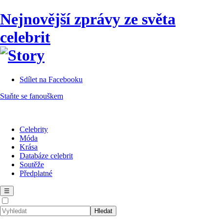
Nejnovější zprávy ze světa
celebrit
Sdílet na Facebooku
Staňte se fanouškem
Celebrity
Móda
Krása
Databáze celebrit
Soutěže
Předplatné
☰