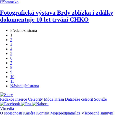
Příbramsko
Fotografická výstava Brdy zblízka i zdálky
dokumentuje 10 let trvání CHKO
Předchozí strana
1
2
3
4
5
6
7
8
9
10
11
Následující strana
Redakce
Inzerce
Celebrity
Móda
Krása
Databáze celebrit
Soutěže
Vlmedia
O společnosti
Kariéra
Kontakt
Mojepředplatné.cz
Všeobecné smluvní