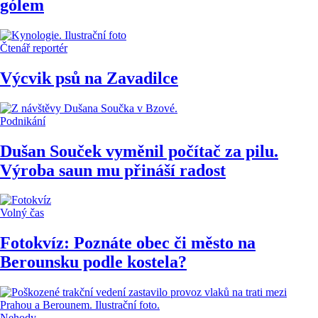
gólem
Čtenář reportér
Výcvik psů na Zavadilce
Podnikání
Dušan Souček vyměnil počítač za pilu.
Výroba saun mu přináší radost
Volný čas
Fotokvíz: Poznáte obec či město na
Berounsku podle kostela?
Nehody