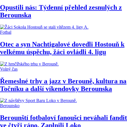
Opustili nás: Týdenní přehled zesnulých z
Berounska
Fotbal
Otec a syn Nachtigalové dovedli Hostouň k
velkému úspěchu, žáci ovládli 4. ligu
Volný čas
Řemeslné trhy a jazz v Berouně, kultura na
Točníku a další víkendovky Berounska
Berounsko
Berounští fotbaloví fanoušci neváhali fandit
ve čtyři ráno. Zaplnili Loko