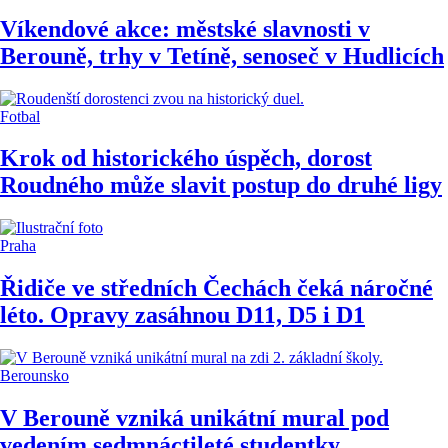
Víkendové akce: městské slavnosti v
Berouně, trhy v Tetíně, senoseč v Hudlicích
Fotbal
Krok od historického úspěch, dorost
Roudného může slavit postup do druhé ligy
Praha
Řidiče ve středních Čechách čeká náročné
léto. Opravy zasáhnou D11, D5 i D1
Berounsko
V Berouně vzniká unikátní mural pod
vedením sedmnáctileté studentky