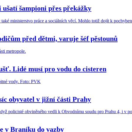
i ušatí šampioni přes překážky
odičům před dětmi, varuje šéf pěstounů
šť. Lidé musí pro vodu do cisteren
c obyvatel v jižní části Prahy
te v Braníku do vazby