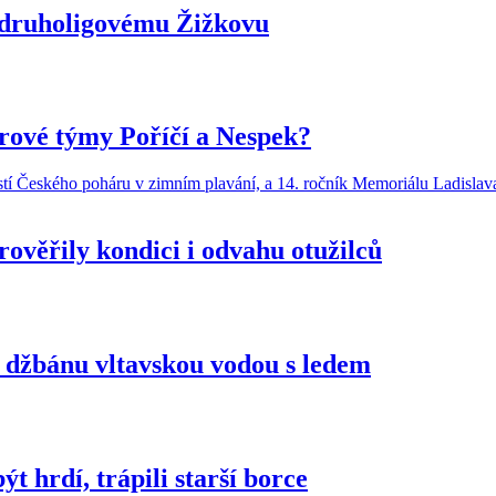
i druholigovému Žižkovu
orové týmy Poříčí a Nespek?
ověřily kondici i odvahu otužilců
e džbánu vltavskou vodou s ledem
t hrdí, trápili starší borce