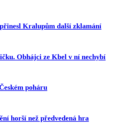
 přinesl Kralupům další zklamání
ičku. Obhájci ze Kbel v ní nechybí
v Českém poháru
ění horší než předvedená hra