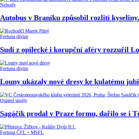
Nehody
Autobus v Braníku způsobil rozlití kyseliny
Fortuna divize
Sudí z opilecké i korupční aféry rozzuřil L
Fortuna divize
Louny ukázaly nové dresy ke kulatému jubil
Ostatní sporty
Sagáčik prodal v Praze formu, dařilo se i T
Fortuna ČFL + MSFL