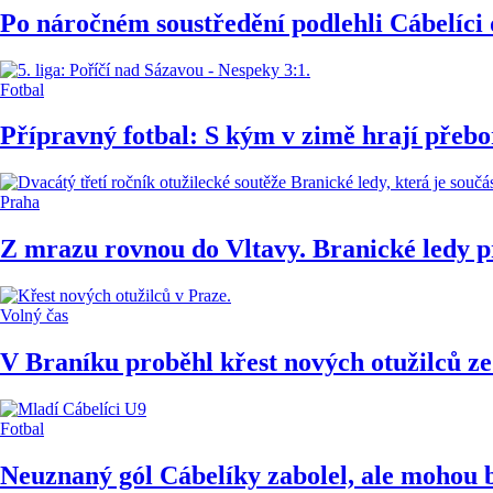
Po náročném soustředění podlehli Cábelíc
Fotbal
Přípravný fotbal: S kým v zimě hrají přeb
Praha
Z mrazu rovnou do Vltavy. Branické ledy pr
Volný čas
V Braníku proběhl křest nových otužilců z
Fotbal
Neuznaný gól Cábelíky zabolel, ale mohou bý