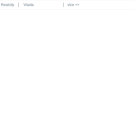
Realcity
Vlasta
více >>
Automodul.cz
Poznat svět