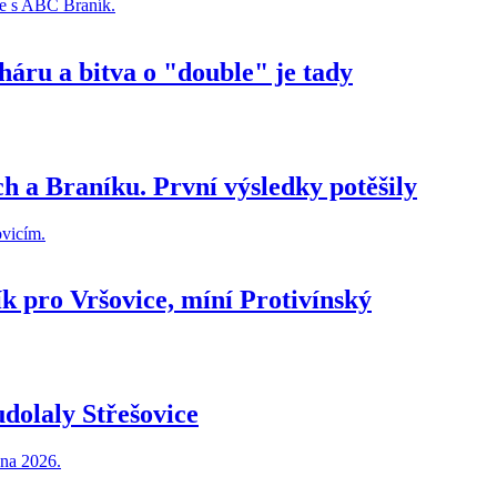
áru a bitva o "double" je tady
ch a Braníku. První výsledky potěšily
ík pro Vršovice, míní Protivínský
udolaly Střešovice