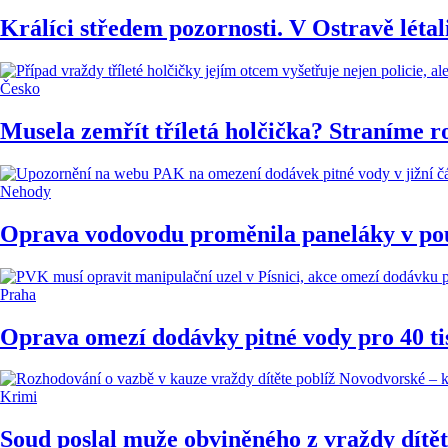
Králíci středem pozornosti. V Ostravě létal
Česko
Musela zemřít tříletá holčička? Straníme r
Nehody
Oprava vodovodu proměnila paneláky v pou
Praha
Oprava omezí dodávky pitné vody pro 40 tisí
Krimi
Soud poslal muže obviněného z vraždy dítě