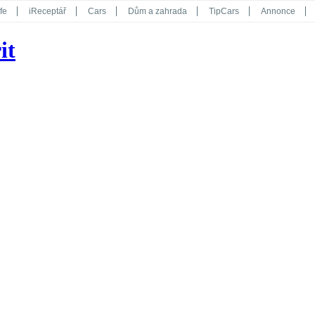
fe
iReceptář
Cars
Dům a zahrada
TipCars
Annonce
Květy
Překvapení
iGurmet
eStránky
Kreativ
iGlanc
it