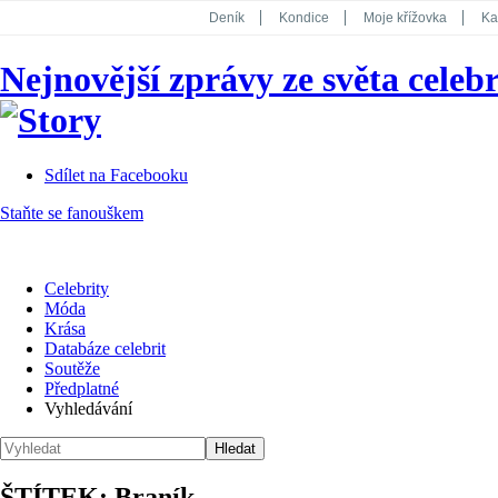
Deník
Kondice
Moje křížovka
Ka
National Geographic
Dotyk
Story
Nejnovější zprávy ze světa celebr
Koktejl
Sdílet na Facebooku
Staňte se fanouškem
Celebrity
Móda
Krása
Databáze celebrit
Soutěže
Předplatné
Vyhledávání
ŠTÍTEK: Braník