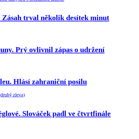
. Zásah trval několik desítek minut
ouny. Prý ovlivnil zápas o udržení
eu. Hlásí zahraniční posilu
églové. Slováček padl ve čtvrtfinále