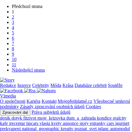
Předchozí strana
1
2
3
4
5
6
7
8
9
10
11
Následující strana
Redakce
Inzerce
Celebrity
Móda
Krása
Databáze celebrit
Soutěže
Vlmedia
O společnosti
Kariéra
Kontakt
Mojepředplatné.cz
Všeobecné smluvní
podmínky
Zásady zpracování osobních údajů
Cookies
Práva subjektů údajů
Zpracování dat
denik
dotyk
fitzivot
moje_krizovka
dum_a_zahrada
kondice
realcity
kafe
ireceptar
tipcars
vlasta
kvety
annonce
story
estranky
cars
igurmet
prekvapeni
national_geographic
kreativ
poznat_svet
iglanc
automodul