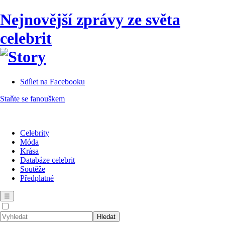
Nejnovější zprávy ze světa
celebrit
Sdílet na Facebooku
Staňte se fanouškem
Celebrity
Móda
Krása
Databáze celebrit
Soutěže
Předplatné
☰