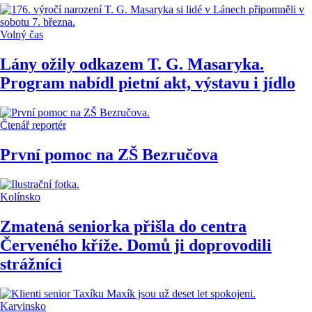
Volný čas
Lány ožily odkazem T. G. Masaryka.
Program nabídl pietní akt, výstavu i jídlo
Čtenář reportér
První pomoc na ZŠ Bezručova
Kolínsko
Zmatená seniorka přišla do centra
Červeného kříže. Domů ji doprovodili
strážníci
Karvinsko