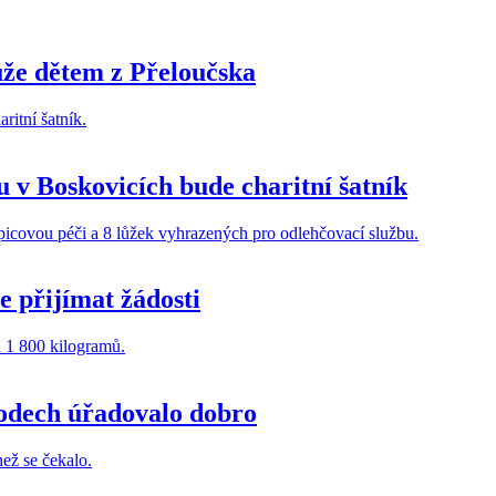
ůže dětem z Přeloučska
 v Boskovicích bude charitní šatník
e přijímat žádosti
hodech úřadovalo dobro