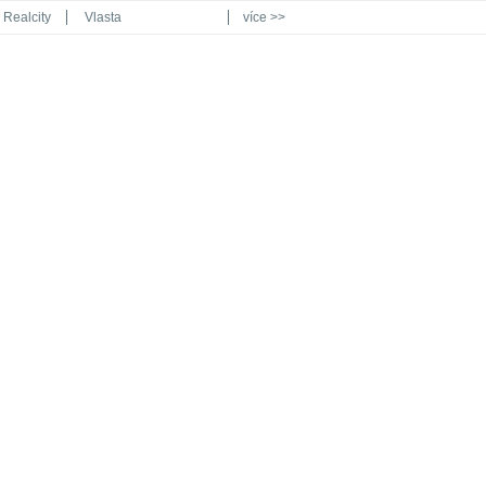
Realcity
Vlasta
více >>
Automodul.cz
Poznat svět