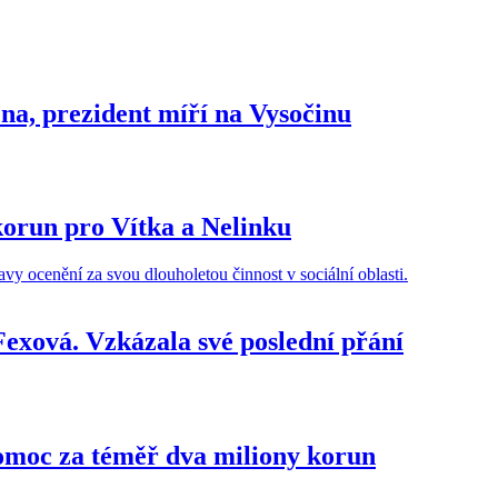
ena, prezident míří na Vysočinu
korun pro Vítka a Nelinku
Fexová. Vzkázala své poslední přání
omoc za téměř dva miliony korun