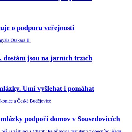
uje o podporu veřejnosti
dostání jsou na jarních trzích
mlázky. Umí vyšlehat i pomáhat
Pomlázky podpoří domov v Sousedovicích