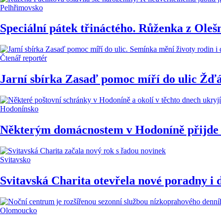
Pelhřimovsko
Speciální pátek třináctého. Růženka z Olešn
Čtenář reportér
Jarní sbírka Zasaď pomoc míří do ulic Žďár
Hodonínsko
Některým domácnostem v Hodoníně přijde zv
Svitavsko
Svitavská Charita otevřela nové poradny i d
Olomoucko