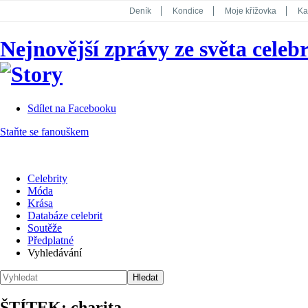
Deník
Kondice
Moje křížovka
Ka
National Geographic
Dotyk
Story
Nejnovější zprávy ze světa celebr
Koktejl
Sdílet na Facebooku
Staňte se fanouškem
Celebrity
Móda
Krása
Databáze celebrit
Soutěže
Předplatné
Vyhledávání
ŠTÍTEK: charita