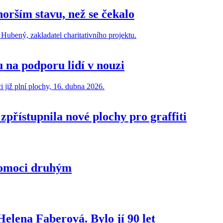
horším stavu, než se čekalo
 na podporu lidí v nouzi
přístupnila nové plochy pro graffiti
 pomoci druhým
elena Faberová. Bylo jí 90 let