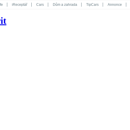
fe
iReceptář
Cars
Dům a zahrada
TipCars
Annonce
Květy
Překvapení
iGurmet
eStránky
Kreativ
iGlanc
it