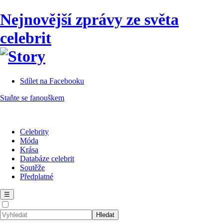
Nejnovější zprávy ze světa
celebrit
Sdílet na Facebooku
Staňte se fanouškem
Celebrity
Móda
Krása
Databáze celebrit
Soutěže
Předplatné
☰