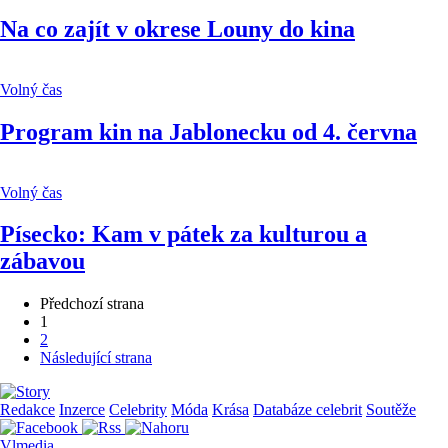
Na co zajít v okrese Louny do kina
Volný čas
Program kin na Jablonecku od 4. června
Volný čas
Písecko: Kam v pátek za kulturou a
zábavou
Předchozí strana
1
2
Následující strana
Redakce
Inzerce
Celebrity
Móda
Krása
Databáze celebrit
Soutěže
Vlmedia