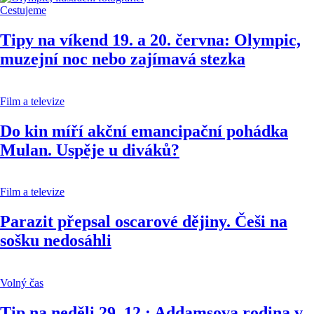
Cestujeme
Tipy na víkend 19. a 20. června: Olympic,
muzejní noc nebo zajímavá stezka
Film a televize
Do kin míří akční emancipační pohádka
Mulan. Uspěje u diváků?
Film a televize
Parazit přepsal oscarové dějiny. Češi na
sošku nedosáhli
Volný čas
Tip na neděli 29. 12.: Addamsova rodina v