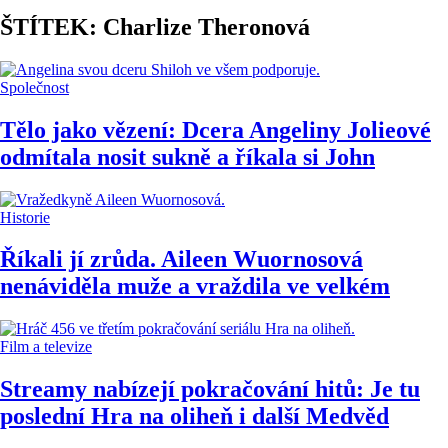
ŠTÍTEK: Charlize Theronová
Společnost
Tělo jako vězení: Dcera Angeliny Jolieové
odmítala nosit sukně a říkala si John
Historie
Říkali jí zrůda. Aileen Wuornosová
nenáviděla muže a vraždila ve velkém
Film a televize
Streamy nabízejí pokračování hitů: Je tu
poslední Hra na oliheň i další Medvěd