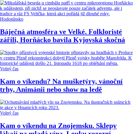
Hodonínsko
Báječná atmosféra ve Velké. Folkloristé
zářili, Horňácko bavila Kyjovská skočná
Volný čas
Kam o víkendu? Na mušketýry, vánoční
trhy, Animánii nebo show na ledě
Volný čas
Kam o víkendu na Znojemsku. Sklepy
lákají na mladá vína, Louku rozezní