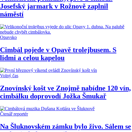
Josefský jarmark v Rožnově zaplnil
náměstí
Opavsko
Cimbál pojede v Opavě trolejbusem. S
lidmi a celou kapelou
Volný čas
Znovínský košt ve Znojmě nabídne 120 vín,
cimbálku doprovodí Jožka Šmukař
Čtenář reportér
Na Šluknovském zámku bylo živo. Sálem se