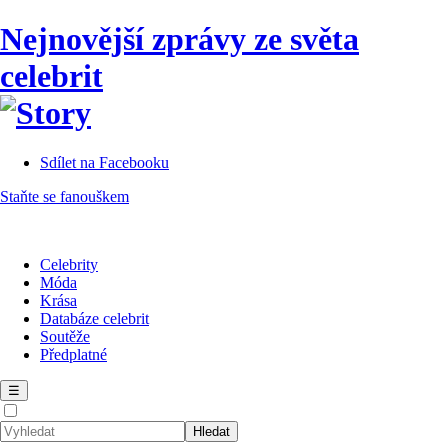
Nejnovější zprávy ze světa
celebrit
Sdílet na Facebooku
Staňte se fanouškem
Celebrity
Móda
Krása
Databáze celebrit
Soutěže
Předplatné
☰