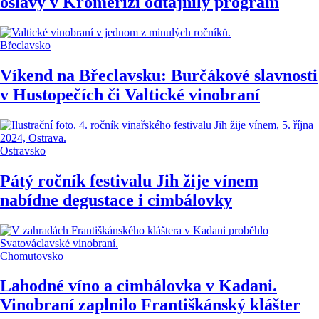
oslavy v Kroměříži odtajnily program
Břeclavsko
Víkend na Břeclavsku: Burčákové slavnosti
v Hustopečích či Valtické vinobraní
Ostravsko
Pátý ročník festivalu Jih žije vínem
nabídne degustace i cimbálovky
Chomutovsko
Lahodné víno a cimbálovka v Kadani.
Vinobraní zaplnilo Františkánský klášter