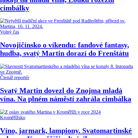
cimbálky
Volný čas
Novojičínsko o víkendu: fandové fantasy,
hudba, svatý Martin dorazí do Frenštátu
Čtenář reportér
Svatý Martin dovezl do Znojma mladá
vína. Na plném náměstí zahrála cimbálka
Kroměřížsko
Víno, jarmark, lampiony. Svatomartinské