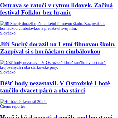
Ostrava se zatočí v rytmu lidovek. Začíná
festival Folklor bez hranic
Slovácko
Jiří Suchý dorazil na Letní filmovou školu.
Zazpíval si s horňáckou cimbálovkou
Slovácko
Déšť hody nezastavil. V Ostrožské Lhotě
tančilo dvacet párů a oba stárci
Čtenář reportér
Horňácké slavnosti skončily pod lopatami