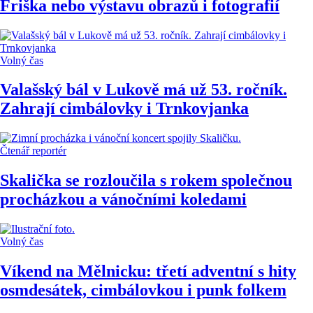
Friška nebo výstavu obrazů i fotografií
Volný čas
Valašský bál v Lukově má už 53. ročník.
Zahrají cimbálovky i Trnkovjanka
Čtenář reportér
Skalička se rozloučila s rokem společnou
procházkou a vánočními koledami
Volný čas
Víkend na Mělnicku: třetí adventní s hity
osmdesátek, cimbálovkou i punk folkem