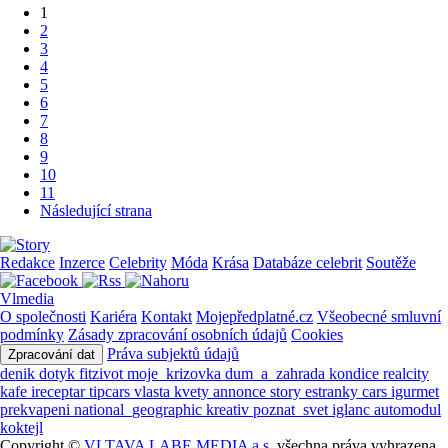
1
2
3
4
5
6
7
8
9
10
11
Následující strana
Redakce
Inzerce
Celebrity
Móda
Krása
Databáze celebrit
Soutěže
Vlmedia
O společnosti
Kariéra
Kontakt
Mojepředplatné.cz
Všeobecné smluvní
podmínky
Zásady zpracování osobních údajů
Cookies
Práva subjektů údajů
Zpracování dat
denik
dotyk
fitzivot
moje_krizovka
dum_a_zahrada
kondice
realcity
kafe
ireceptar
tipcars
vlasta
kvety
annonce
story
estranky
cars
igurmet
prekvapeni
national_geographic
kreativ
poznat_svet
iglanc
automodul
koktejl
Copyright ©
VLTAVA LABE MEDIA a.s.
všechna práva vyhrazena.