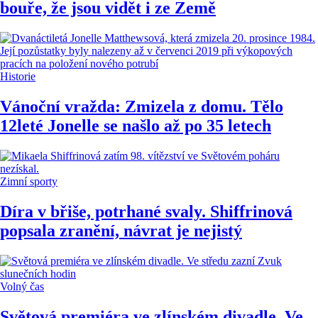
bouře, že jsou vidět i ze Země
Historie
Vánoční vražda: Zmizela z domu. Tělo
12leté Jonelle se našlo až po 35 letech
Zimní sporty
Díra v břiše, potrhané svaly. Shiffrinová
popsala zranění, návrat je nejistý
Volný čas
Světová premiéra ve zlínském divadle. Ve