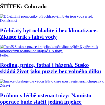
ŠTÍTEK: Colorado
Domácnost
Přehřátý byt ochladíte i bez klimatizace.
Zkuste trik s lahví vody
Fotbal
Rodina, práce, fotbal i házená. Susko
skládá život jako puzzle bez volného dílku
Zdraví
Průlom v léčbě osteoartrózy: Namísto
operace bude stačit jediná injekce