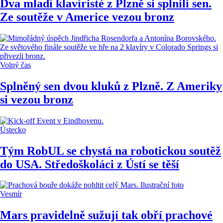
Dva mladí klavíristé z Plzně si splnili sen.
Ze soutěže v Americe vezou bronz
Volný čas
Splněný sen dvou kluků z Plzně. Z Ameriky
si vezou bronz
Ústecko
Tým RobUL se chystá na robotickou soutěž
do USA. Středoškoláci z Ústí se těší
Vesmír
Mars pravidelně sužují tak obří prachové