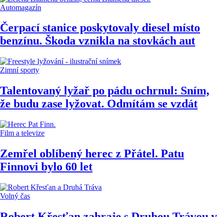
Automagazín
Čerpací stanice poskytovaly diesel místo
benzínu. Škoda vznikla na stovkách aut
Zimní sporty
Talentovaný lyžař po pádu ochrnul: Sním,
že budu zase lyžovat. Odmítám se vzdát
Film a televize
Zemřel oblíbený herec z Přátel. Patu
Finnovi bylo 60 let
Volný čas
Robert Křesťan zahraje s Druhou Trávou v