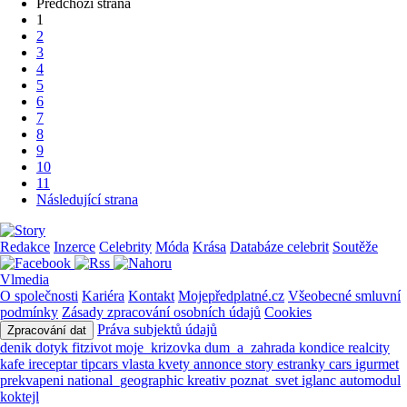
Předchozí strana
1
2
3
4
5
6
7
8
9
10
11
Následující strana
Redakce
Inzerce
Celebrity
Móda
Krása
Databáze celebrit
Soutěže
Vlmedia
O společnosti
Kariéra
Kontakt
Mojepředplatné.cz
Všeobecné smluvní
podmínky
Zásady zpracování osobních údajů
Cookies
Práva subjektů údajů
Zpracování dat
denik
dotyk
fitzivot
moje_krizovka
dum_a_zahrada
kondice
realcity
kafe
ireceptar
tipcars
vlasta
kvety
annonce
story
estranky
cars
igurmet
prekvapeni
national_geographic
kreativ
poznat_svet
iglanc
automodul
koktejl