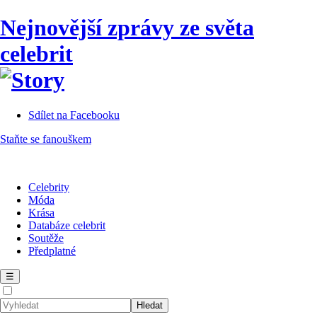
Nejnovější zprávy ze světa
celebrit
Sdílet na Facebooku
Staňte se fanouškem
Celebrity
Móda
Krása
Databáze celebrit
Soutěže
Předplatné
☰