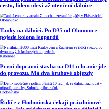
cestu, lidem uleví až otevření dálnice
Olomoucko
Tanky na dálnici. Po D35 od Olomouce
pojede kolona leopardů
Krkonoše
První dopravní stavba na D11 u hranic jde
do provozu. Má dva kruhové objezdy
Hodonínsko
Řidiče z Hodonínska čekají prázdninové
cesty. Jak zvládnout poruchu na dálnici?