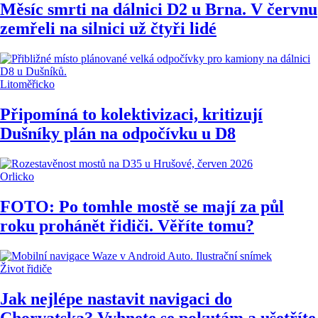
Měsíc smrti na dálnici D2 u Brna. V červnu
zemřeli na silnici už čtyři lidé
Litoměřicko
Připomíná to kolektivizaci, kritizují
Dušníky plán na odpočívku u D8
Orlicko
FOTO: Po tomhle mostě se mají za půl
roku prohánět řidiči. Věříte tomu?
Život řidiče
Jak nejlépe nastavit navigaci do
Chorvatska? Vyhnete se pokutám a ušetříte