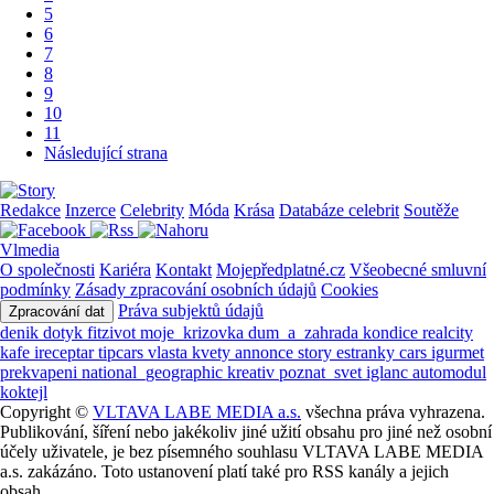
5
6
7
8
9
10
11
Následující strana
Redakce
Inzerce
Celebrity
Móda
Krása
Databáze celebrit
Soutěže
Vlmedia
O společnosti
Kariéra
Kontakt
Mojepředplatné.cz
Všeobecné smluvní
podmínky
Zásady zpracování osobních údajů
Cookies
Práva subjektů údajů
Zpracování dat
denik
dotyk
fitzivot
moje_krizovka
dum_a_zahrada
kondice
realcity
kafe
ireceptar
tipcars
vlasta
kvety
annonce
story
estranky
cars
igurmet
prekvapeni
national_geographic
kreativ
poznat_svet
iglanc
automodul
koktejl
Copyright ©
VLTAVA LABE MEDIA a.s.
všechna práva vyhrazena.
Publikování, šíření nebo jakékoliv jiné užití obsahu pro jiné než osobní
účely uživatele, je bez písemného souhlasu VLTAVA LABE MEDIA
a.s. zakázáno. Toto ustanovení platí také pro RSS kanály a jejich
obsah.