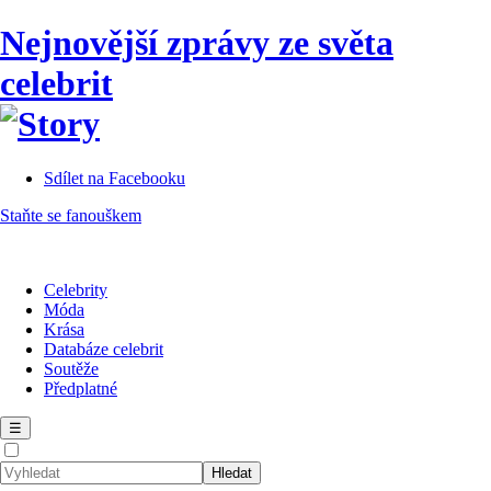
Nejnovější zprávy ze světa
celebrit
Sdílet na Facebooku
Staňte se fanouškem
Celebrity
Móda
Krása
Databáze celebrit
Soutěže
Předplatné
☰