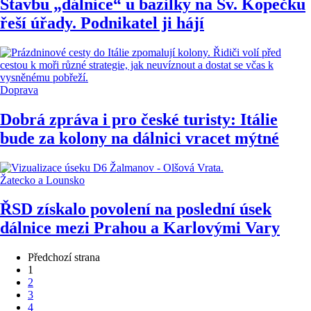
Stavbu „dálnice“ u bazilky na Sv. Kopečku
řeší úřady. Podnikatel ji hájí
Doprava
Dobrá zpráva i pro české turisty: Itálie
bude za kolony na dálnici vracet mýtné
Žatecko a Lounsko
ŘSD získalo povolení na poslední úsek
dálnice mezi Prahou a Karlovými Vary
Předchozí strana
1
2
3
4