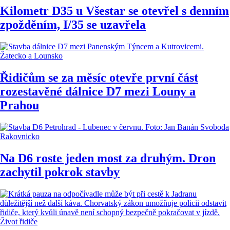
Kilometr D35 u Všestar se otevřel s denním
zpožděním, I/35 se uzavřela
Žatecko a Lounsko
Řidičům se za měsíc otevře první část
rozestavěné dálnice D7 mezi Louny a
Prahou
Rakovnicko
Na D6 roste jeden most za druhým. Dron
zachytil pokrok stavby
Život řidiče