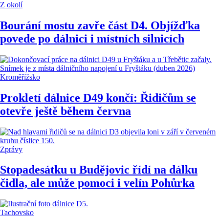
Z okolí
Bourání mostu zavře část D4. Objížďka
povede po dálnici i místních silnicích
Kroměřížsko
Prokletí dálnice D49 končí: Řidičům se
otevře ještě během června
Zprávy
Stopadesátku u Budějovic řídí na dálku
čidla, ale může pomoci i velín Pohůrka
Tachovsko