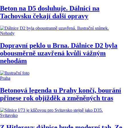
Beton na D5 dosluhuje. Dálnici na
Tachovsku čekají další opravy
Nehody
Dopravní peklo u Brna. Dálnice D2 byla
obousměrně uzavřená kvůli vážným
nehodám
Praha
Betonová legenda u Prahy končí, bourání
přinese rok objížděk a změněných tras
Svitavsko
Z Hitlerovy dálnice bude moderní tah. Ze