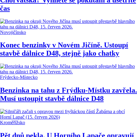
čas
Novojičínsko
Konec benzinky v Novém Jičíně. Ustoupí
stavbě dálnice D48, stejně jako chatky
Frýdecko-Místecko
Benzinka na tahu z Frýdku-Místku zavřela.
Musí ustoupit stavbě dálnice D48
Kroměřížsko
Pět dnů pekla. U Horního Lapače opravují