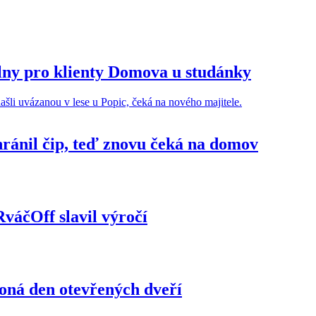
lny pro klienty Domova u studánky
hránil čip, teď znovu čeká na domov
váčOff slavil výročí
koná den otevřených dveří