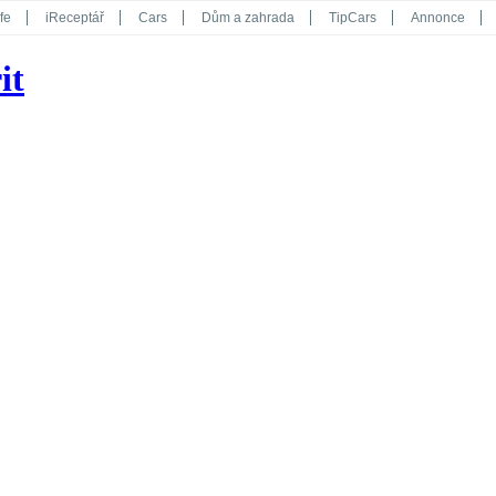
fe
iReceptář
Cars
Dům a zahrada
TipCars
Annonce
Květy
Překvapení
iGurmet
eStránky
Kreativ
iGlanc
it