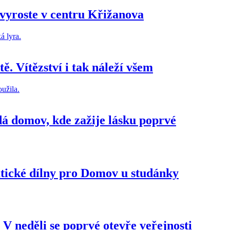
yroste v centru Křižanova
. Vítězství i tak náleží všem
dá domov, kde zažije lásku poprvé
tické dílny pro Domov u studánky
V neděli se poprvé otevře veřejnosti