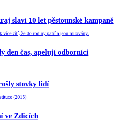
raj slaví 10 let pěstounské kampaně
dý den čas, apelují odborníci
ošly stovky lidí
í ve Zdicích