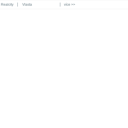
Realcity
Vlasta
více >>
Automodul.cz
Poznat svět