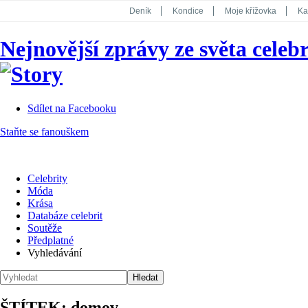
Deník
Kondice
Moje křížovka
Ka
National Geographic
Dotyk
Story
Nejnovější zprávy ze světa celebr
Koktejl
Sdílet na Facebooku
Staňte se fanouškem
Celebrity
Móda
Krása
Databáze celebrit
Soutěže
Předplatné
Vyhledávání
ŠTÍTEK: domov