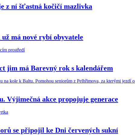
je z ní šťastná kočičí mazlivka
 už má nové rybí obyvatele
moct jim má Barevný rok s kalendářem
du. Výjimečná akce propojuje generace
orů se připojil ke Dni červených sukní