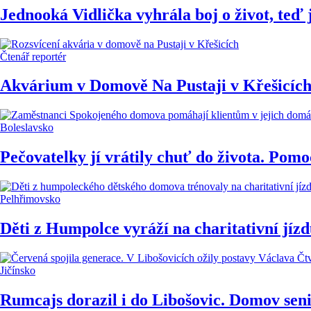
Jednooká Vidlička vyhrála boj o život, teď 
Čtenář reportér
Akvárium v Domově Na Pustaji v Křešicích
Boleslavsko
Pečovatelky jí vrátily chuť do života. Po
Pelhřimovsko
Děti z Humpolce vyráží na charitativní jíz
Jičínsko
Rumcajs dorazil i do Libošovic. Domov seni