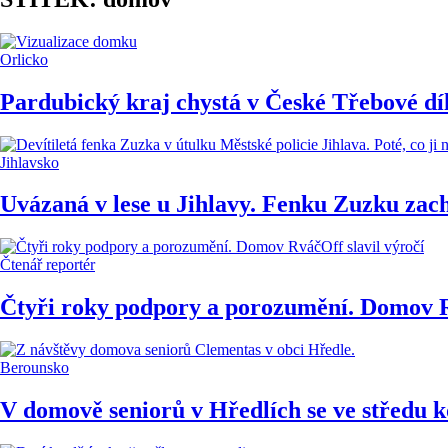
Orlicko
Pardubický kraj chystá v České Třebové dí
Jihlavsko
Uvázaná v lese u Jihlavy. Fenku Zuzku zac
Čtenář reportér
Čtyři roky podpory a porozumění. Domov R
Berounsko
V domově seniorů v Hředlích se ve středu 