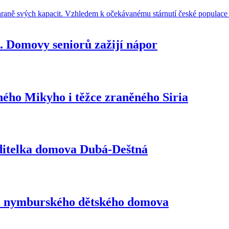
e. Domovy seniorů zažijí nápor
eného Mikyho i těžce zraněného Siria
ředitelka domova Dubá-Deštná
 z nymburského dětského domova