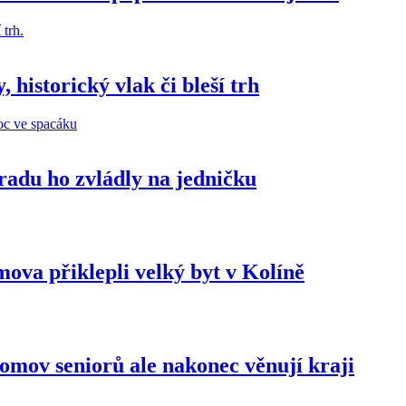
 historický vlak či bleší trh
radu ho zvládly na jedničku
va přiklepli velký byt v Kolíně
domov seniorů ale nakonec věnují kraji