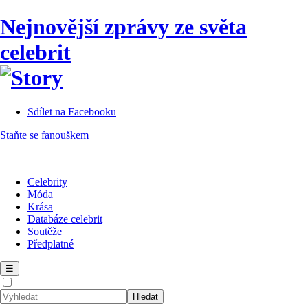
Nejnovější zprávy ze světa
celebrit
Sdílet na Facebooku
Staňte se fanouškem
Celebrity
Móda
Krása
Databáze celebrit
Soutěže
Předplatné
☰