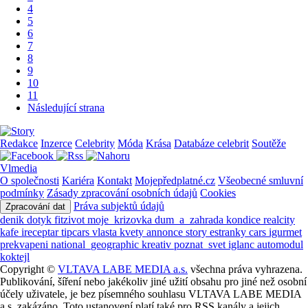
4
5
6
7
8
9
10
11
Následující strana
Redakce
Inzerce
Celebrity
Móda
Krása
Databáze celebrit
Soutěže
Vlmedia
O společnosti
Kariéra
Kontakt
Mojepředplatné.cz
Všeobecné smluvní
podmínky
Zásady zpracování osobních údajů
Cookies
Práva subjektů údajů
Zpracování dat
denik
dotyk
fitzivot
moje_krizovka
dum_a_zahrada
kondice
realcity
kafe
ireceptar
tipcars
vlasta
kvety
annonce
story
estranky
cars
igurmet
prekvapeni
national_geographic
kreativ
poznat_svet
iglanc
automodul
koktejl
Copyright ©
VLTAVA LABE MEDIA a.s.
všechna práva vyhrazena.
Publikování, šíření nebo jakékoliv jiné užití obsahu pro jiné než osobní
účely uživatele, je bez písemného souhlasu VLTAVA LABE MEDIA
a.s. zakázáno. Toto ustanovení platí také pro RSS kanály a jejich