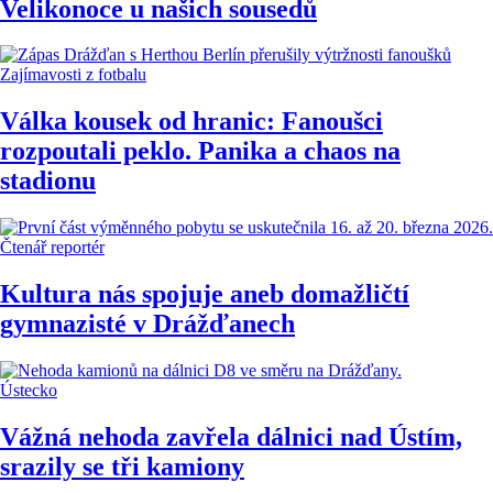
Velikonoce u našich sousedů
Zajímavosti z fotbalu
Válka kousek od hranic: Fanoušci
rozpoutali peklo. Panika a chaos na
stadionu
Čtenář reportér
Kultura nás spojuje aneb domažličtí
gymnazisté v Drážďanech
Ústecko
Vážná nehoda zavřela dálnici nad Ústím,
srazily se tři kamiony