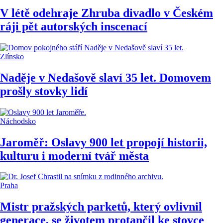
V létě odehraje Zhruba divadlo v Českém
ráji pět autorských inscenací
Zlínsko
Naděje v Nedašově slaví 35 let. Domovem
prošly stovky lidí
Náchodsko
Jaroměř: Oslavy 900 let propojí historii,
kulturu i moderní tvář města
Praha
Mistr pražských parketů, který ovlivnil
generace, se životem protančil ke stovce