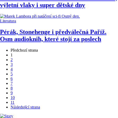
výletní vlaky i super dětské dny
Literatura
Pérák, Stonehenge i předválečná Paříž.
Osm audioknih, které stojí za poslech
Předchozí strana
1
2
3
4
5
6
7
8
9
10
11
Následující strana