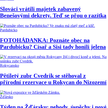
Slováci vrátili majetek zabavený
Benešovými dekrety. Teď se přou o razítka
Pardubicko
FOTOHÁDANKA: Poznáte obec na
Pardubicku? Císař a Sisi tady honili jelena
Rokycansko
Pětiletý zubr Cvedrik se stěhoval z
přírodní rezervace u Rokycan do Nizozemí
Žďársko
Týden na Žďársku: nehody, úspěchy i nové