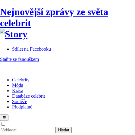
Nejnovější zprávy ze světa
celebrit
Sdílet na Facebooku
Staňte se fanouškem
Celebrity
Móda
Krása
Databáze celebrit
Soutěže
Předplatné
☰