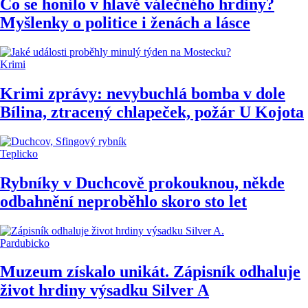
Co se honilo v hlavě válečného hrdiny?
Myšlenky o politice i ženách a lásce
Krimi
Krimi zprávy: nevybuchlá bomba v dole
Bílina, ztracený chlapeček, požár U Kojota
Teplicko
Rybníky v Duchcově prokouknou, někde
odbahnění neproběhlo skoro sto let
Pardubicko
Muzeum získalo unikát. Zápisník odhaluje
život hrdiny výsadku Silver A