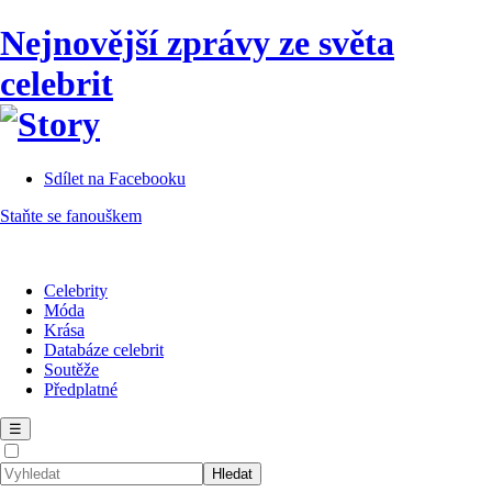
Nejnovější zprávy ze světa
celebrit
Sdílet na Facebooku
Staňte se fanouškem
Celebrity
Móda
Krása
Databáze celebrit
Soutěže
Předplatné
☰