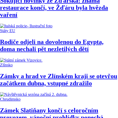
Šokující novinky ze Žďárska: známá
restaurace končí, ve Žďáru byla hvězda
vaření
Státy EU
Rodiče odjeli na dovolenou do Egypta,
doma nechali pět nezletilých dětí
Zlínsko
Zámky a hrad ve Zlínském kraji se otevřou
začátkem dubna, vstupné zdražilo
Chrudimsko
Zámek Slatiňany končí s celoročním
provozem, vánoční prohlídky ponechá