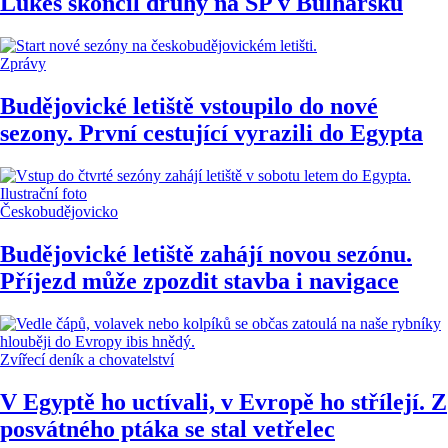
Lukeš skončil druhý na SP v Bulharsku
Zprávy
Budějovické letiště vstoupilo do nové
sezony. První cestující vyrazili do Egypta
Českobudějovicko
Budějovické letiště zahájí novou sezónu.
Příjezd může zpozdit stavba i navigace
Zvířecí deník a chovatelství
V Egyptě ho uctívali, v Evropě ho střílejí. Z
posvátného ptáka se stal vetřelec