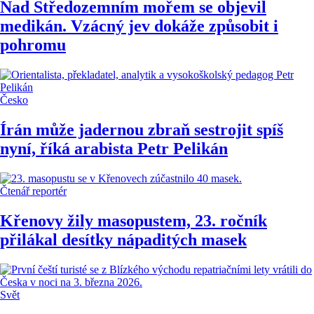
Nad Středozemním mořem se objevil
medikán. Vzácný jev dokáže způsobit i
pohromu
Česko
Írán může jadernou zbraň sestrojit spíš
nyní, říká arabista Petr Pelikán
Čtenář reportér
Křenovy žily masopustem, 23. ročník
přilákal desítky nápaditých masek
Svět