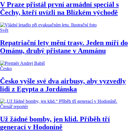
V Praze přistál první armádní speciál s
Čechy, kteří uvízli na Blízkém východě
Svět
Repatriační lety mění trasy. Jeden míří do
Ománu, druhý přistane v Ammánu
Česko
Česko vyšle své dva airbusy, aby vyzvedly
lidi z Egypta a Jordánska
Čtenář reportér
Už žádné bomby, jen klid. Příběh tří
generací v Hodoníně