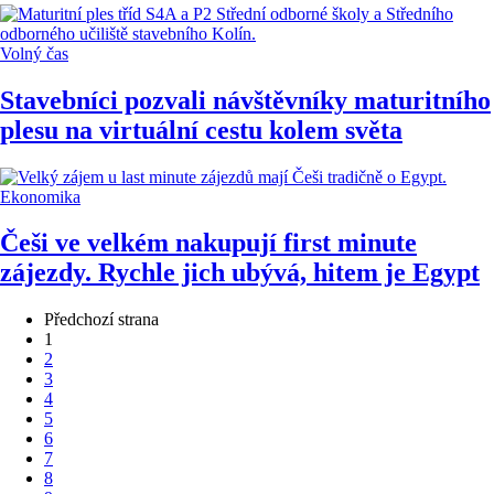
Volný čas
Stavebníci pozvali návštěvníky maturitního
plesu na virtuální cestu kolem světa
Ekonomika
Češi ve velkém nakupují first minute
zájezdy. Rychle jich ubývá, hitem je Egypt
Předchozí strana
1
2
3
4
5
6
7
8