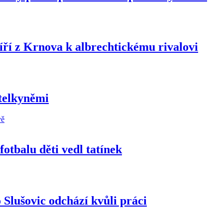
íří z Krnova k albrechtickému rivalovi
telkyněmi
fotbalu děti vedl tatínek
 Slušovic odchází kvůli práci