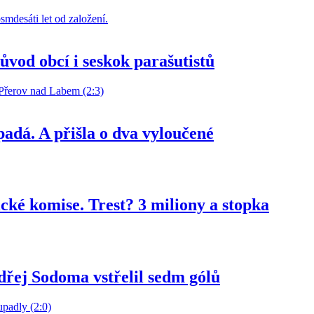
růvod obcí i seskok parašutistů
 padá. A přišla o dva vyloučené
ké komise. Trest? 3 miliony a stopka
ndřej Sodoma vstřelil sedm gólů