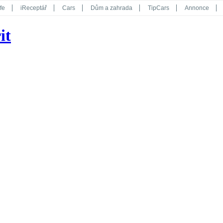
fe
iReceptář
Cars
Dům a zahrada
TipCars
Annonce
Květy
Překvapení
iGurmet
eStránky
Kreativ
iGlanc
it