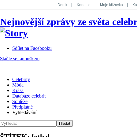
Deník
Kondice
Moje křížovka
Ka
National Geographic
Dotyk
Story
Nejnovější zprávy ze světa celebr
Koktejl
Sdílet na Facebooku
Staňte se fanouškem
Celebrity
Móda
Krása
Databáze celebrit
Soutěže
Předplatné
Vyhledávání
ŠTÍTEK: fotbal