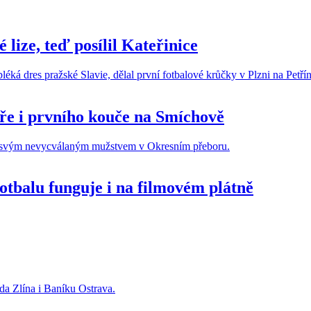
lize, teď posílil Kateřinice
ře i prvního kouče na Smíchově
fotbalu funguje i na filmovém plátně