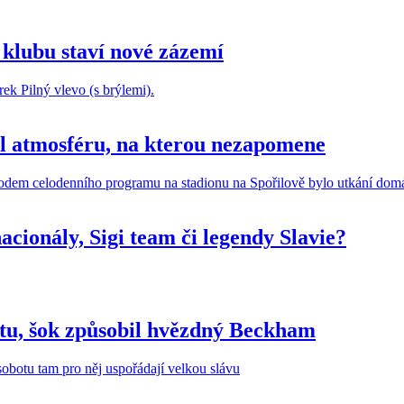
 klubu staví nové zázemí
il atmosféru, na kterou nezapomene
cionály, Sigi team či legendy Slavie?
estu, šok způsobil hvězdný Beckham