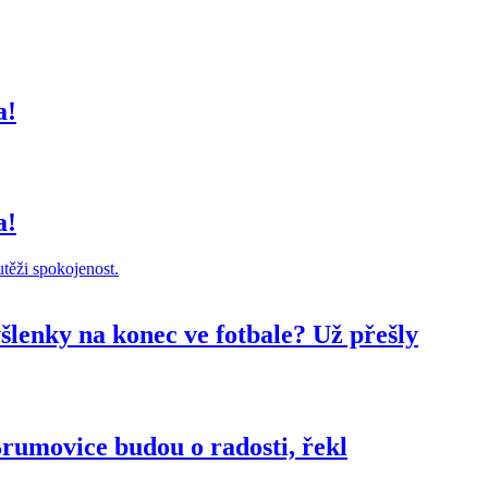
a!
a!
šlenky na konec ve fotbale? Už přešly
Brumovice budou o radosti, řekl