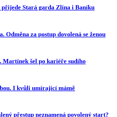
 přijede Stará garda Zlína i Baníku
ra. Odměna za postup dovolená se ženou
o. Martínek šel po kariéře sudího
tbou. I kvůli umírající mámě
álený přestup neznamená povolený start?