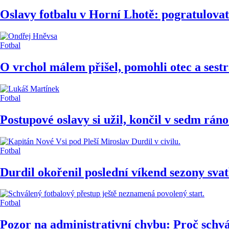
Oslavy fotbalu v Horní Lhotě: pogratulovat
Fotbal
O vrchol málem přišel, pomohli otec a sest
Fotbal
Postupové oslavy si užil, končil v sedm rán
Fotbal
Durdil okořenil poslední víkend sezony sva
Fotbal
Pozor na administrativní chybu: Proč schv