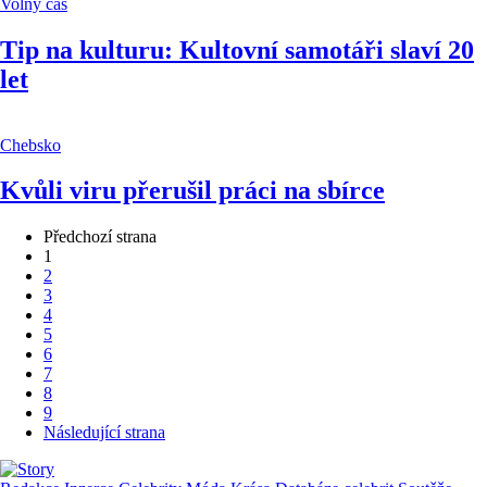
Volný čas
Tip na kulturu: Kultovní samotáři slaví 20
let
Chebsko
Kvůli viru přerušil práci na sbírce
Předchozí strana
1
2
3
4
5
6
7
8
9
Následující strana