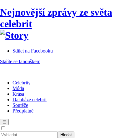
Nejnovější zprávy ze světa
celebrit
Sdílet na Facebooku
Staňte se fanouškem
Celebrity
Móda
Krása
Databáze celebrit
Soutěže
Předplatné
☰