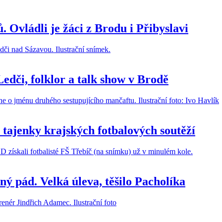
 Ovládli je žáci z Brodu i Přibyslavi
edči, folklor a talk show v Brodě
tajenky krajských fotbalových soutěží
ý pád. Velká úleva, těšilo Pacholíka