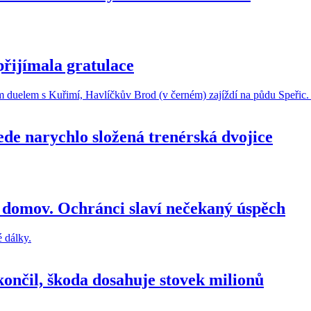
přijímala gratulace
de narychlo složená trenérská dvojice
 domov. Ochránci slaví nečekaný úspěch
končil, škoda dosahuje stovek milionů