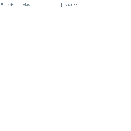
Realcity
Vlasta
více >>
Automodul.cz
Poznat svět