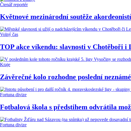
Čtenář reportér
Květnové mezinárodní soutěže akordeonistů.
Volný čas
TOP akce víkendu: slavnosti v Chotěboři i L
Kraje
Závěrečné kolo rozhodne poslední neznámé 
Fortuna divize
Fotbalová škola s předstihem odvrátila možn
Fortuna divize