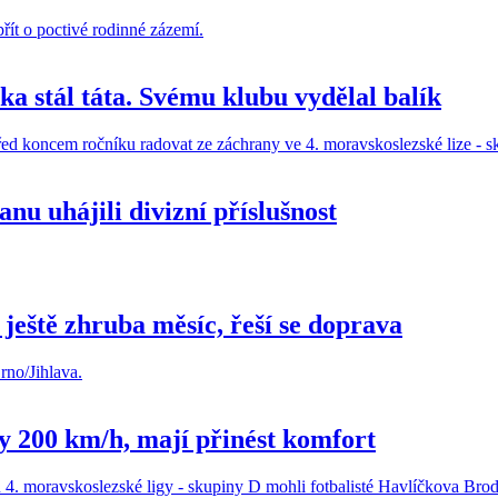
a stál táta. Svému klubu vydělal balík
nu uhájili divizní příslušnost
eště zhruba měsíc, řeší se doprava
ly 200 km/h, mají přinést komfort