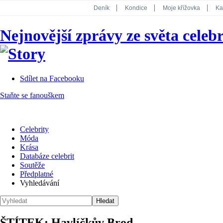
Deník
Kondice
Moje křížovka
Ka
National Geographic
Dotyk
Story
Nejnovější zprávy ze světa celebr
Koktejl
Sdílet na Facebooku
Staňte se fanouškem
Celebrity
Móda
Krása
Databáze celebrit
Soutěže
Předplatné
Vyhledávání
ŠTÍTEK: Havlíčkův Brod