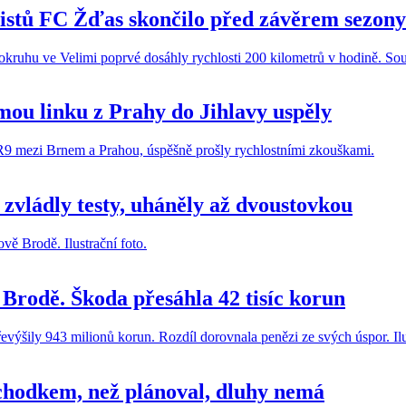
stů FC Žďas skončilo před závěrem sezony
mou linku z Prahy do Jihlavy uspěly
zvládly testy, uháněly až dvoustovkou
 Brodě. Škoda přesáhla 42 tisíc korun
chodkem, než plánoval, dluhy nemá