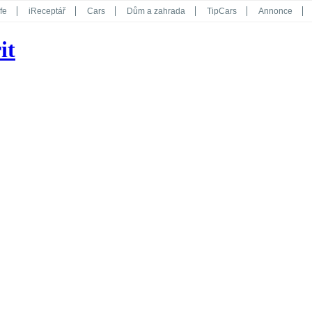
fe
iReceptář
Cars
Dům a zahrada
TipCars
Annonce
Květy
Překvapení
iGurmet
eStránky
Kreativ
iGlanc
it