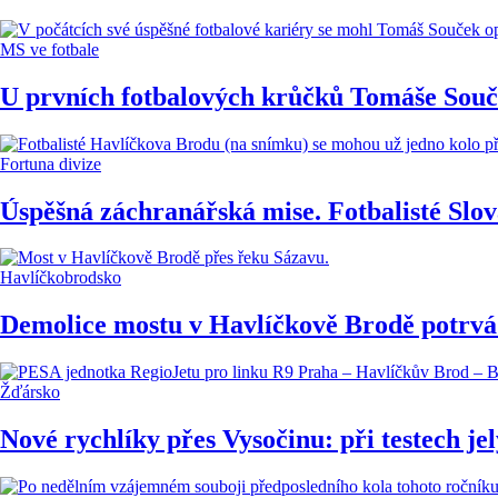
MS ve fotbale
U prvních fotbalových krůčků Tomáše Součk
Fortuna divize
Úspěšná záchranářská mise. Fotbalisté Slova
Havlíčkobrodsko
Demolice mostu v Havlíčkově Brodě potrvá j
Žďársko
Nové rychlíky přes Vysočinu: při testech je