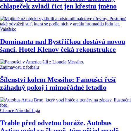
chlapeček zvládl říct jen křestní jméno
Valašsko
Dominanta nad Bystřičkou dostává novou
šanci. Hotel Klenov čeká rekonstrukce
Zajímavosti z fotbalu
Šílenství kolem Messiho: Fanoušci řeší
záhadný pokoj i mimořádné letadlo
Chance Národní Liga
Trable před odvetou baráže. Autobus
Artisu uvízl ve škarpě, tým přijel pozdě