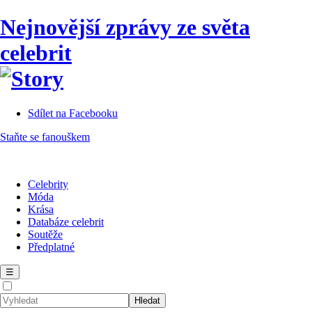
Nejnovější zprávy ze světa
celebrit
Sdílet na Facebooku
Staňte se fanouškem
Celebrity
Móda
Krása
Databáze celebrit
Soutěže
Předplatné
☰