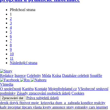
Předchozí strana
1
2
3
4
5
6
7
8
9
10
11
Následující strana
Redakce
Inzerce
Celebrity
Móda
Krása
Databáze celebrit
Soutěže
Vlmedia
O společnosti
Kariéra
Kontakt
Mojepředplatné.cz
Všeobecné smluvní
podmínky
Zásady zpracování osobních údajů
Cookies
Práva subjektů údajů
Zpracování dat
denik
dotyk
fitzivot
moje_krizovka
dum_a_zahrada
kondice
realcity
kafe
ireceptar
tipcars
vlasta
kvety
annonce
story
estranky
cars
igurmet