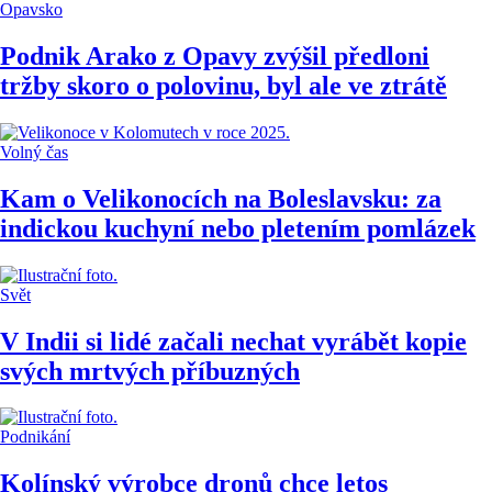
Opavsko
Podnik Arako z Opavy zvýšil předloni
tržby skoro o polovinu, byl ale ve ztrátě
Volný čas
Kam o Velikonocích na Boleslavsku: za
indickou kuchyní nebo pletením pomlázek
Svět
V Indii si lidé začali nechat vyrábět kopie
svých mrtvých příbuzných
Podnikání
Kolínský výrobce dronů chce letos