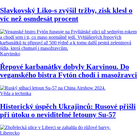
Slavkovský Liko-s zvýšil tržby, zisk klesl o
víc než osmdesát procent
Karvinsko
Řepové karbanátky dobyly Karvinou. Do
veganského bistra Fytón chodí i masožravci
Věda a technika
Historický úspěch Ukrajinců: Rusové přišli
při útoku o neviditelné letouny Su-57
Liberecko