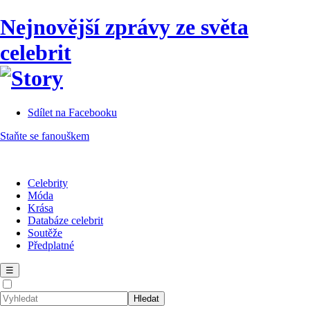
Nejnovější zprávy ze světa
celebrit
Sdílet na Facebooku
Staňte se fanouškem
Celebrity
Móda
Krása
Databáze celebrit
Soutěže
Předplatné
☰