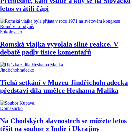
Přehledně, kam všude a kdy se na Slovácko
letos vrátili čápi
Sokolovsko
Romská vlajka vyvolala silné reakce. V
debatě padly tisíce komentářů
Jindřichohradecko
Tichá setkání v Muzeu Jindřichohradecka
představí díla umělce Heshama Malika
Domažlicko
Na Chodských slavnostech se můžete letos
těšit na soubor z Indie i Ukrajiny