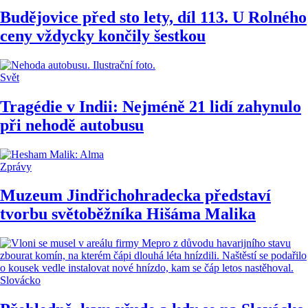
Budějovice před sto lety, díl 113. U Rolného
ceny vždycky končily šestkou
Svět
Tragédie v Indii: Nejméně 21 lidí zahynulo
při nehodě autobusu
Zprávy
Muzeum Jindřichohradecka představí
tvorbu světoběžníka Hišáma Malika
Slovácko