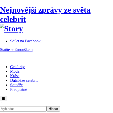
Nejnovější zprávy ze světa
celebrit
Sdílet na Facebooku
Staňte se fanouškem
Celebrity
Móda
Krása
Databáze celebrit
Soutěže
Předplatné
☰