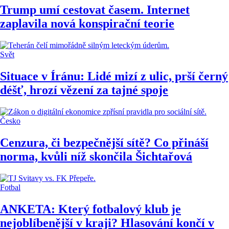
Trump umí cestovat časem. Internet
zaplavila nová konspirační teorie
Svět
Situace v Íránu: Lidé mizí z ulic, prší černý
déšť, hrozí vězení za tajné spoje
Česko
Cenzura, či bezpečnější sítě? Co přináší
norma, kvůli níž skončila Šichtařová
Fotbal
ANKETA: Který fotbalový klub je
nejoblíbenější v kraji? Hlasování končí v