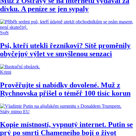
Muž z Ostravy se na internetu vydával za
dívku. A peníze se jen sypaly
Svět
Psi, kteří utekli řezníkovi? Sítě proměnily
obyčejný výlet ve smyšlenou senzaci
Krimi
Prověřujte si nabídky dovolené. Muž z
Rychnovska přišel o téměř 100 tisíc korun
Státy mimo EU
Kopie místností, vypnutý internet. Putin se
prý po smrti Chameneího bojí o život