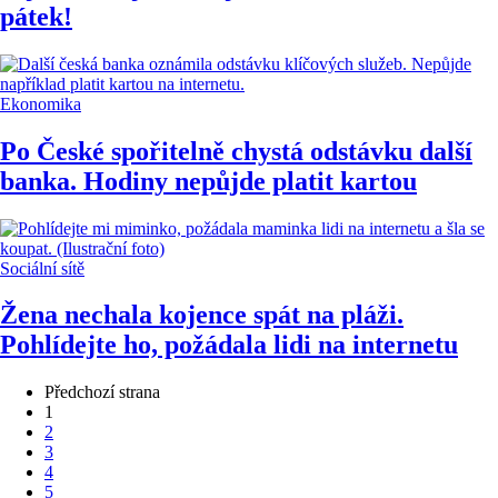
pátek!
Ekonomika
Po České spořitelně chystá odstávku další
banka. Hodiny nepůjde platit kartou
Sociální sítě
Žena nechala kojence spát na pláži.
Pohlídejte ho, požádala lidi na internetu
Předchozí strana
1
2
3
4
5