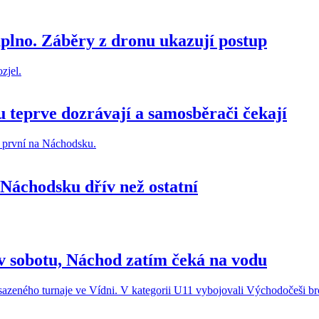
aplno. Záběry z dronu ukazují postup
 teprve dozrávají a samosběrači čekají
 Náchodsku dřív než ostatní
 v sobotu, Náchod zatím čeká na vodu