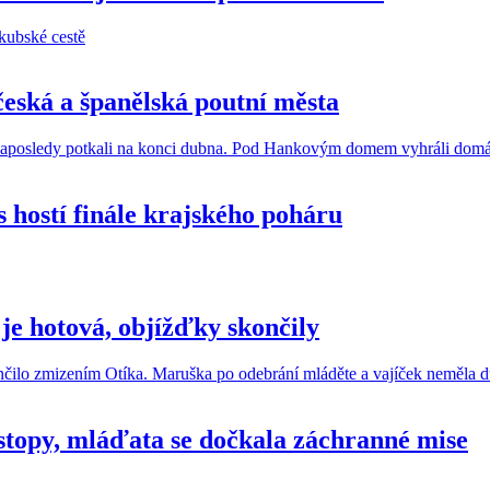
česká a španělská poutní města
hostí finále krajského poháru
je hotová, objížďky skončily
stopy, mláďata se dočkala záchranné mise