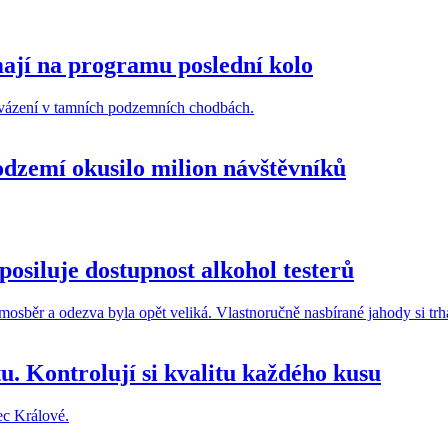
mají na programu poslední kolo
 Podzemí okusilo milion návštěvníků
posiluje dostupnost alkohol testerů
u. Kontrolují si kvalitu každého kusu