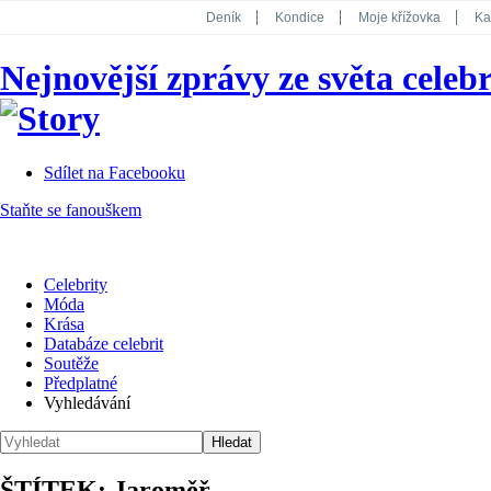
Deník
Kondice
Moje křížovka
Ka
National Geographic
Dotyk
Story
Nejnovější zprávy ze světa celebr
Koktejl
Sdílet na Facebooku
Staňte se fanouškem
Celebrity
Móda
Krása
Databáze celebrit
Soutěže
Předplatné
Vyhledávání
ŠTÍTEK: Jaroměř