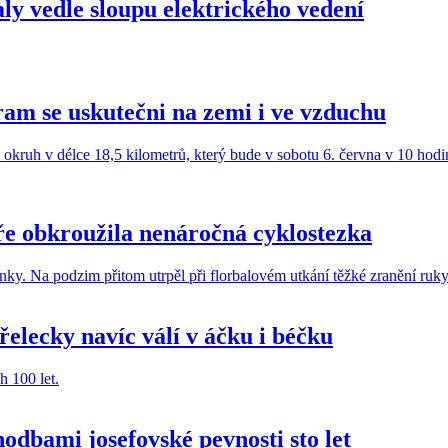
ly vedle sloupu elektrického vedení
gram se uskutečni na zemi i ve vzduchu
ře obkroužila nenáročná cyklostezka
elecky navíc válí v áčku i béčku
hodbami josefovské pevnosti sto let