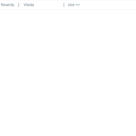
Realcity
Vlasta
více >>
Automodul.cz
Poznat svět