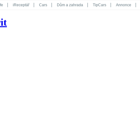
fe
iReceptář
Cars
Dům a zahrada
TipCars
Annonce
Květy
Překvapení
iGurmet
eStránky
Kreativ
iGlanc
it