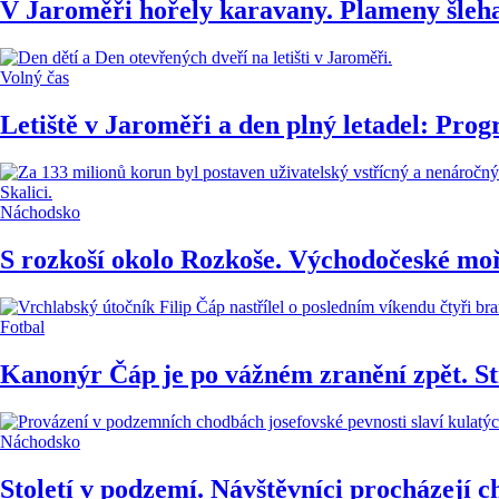
V Jaroměři hořely karavany. Plameny šleha
Volný čas
Letiště v Jaroměři a den plný letadel: Pro
Náchodsko
S rozkoší okolo Rozkoše. Východočeské mo
Fotbal
Kanonýr Čáp je po vážném zranění zpět. Stř
Náchodsko
Století v podzemí. Návštěvníci procházejí c