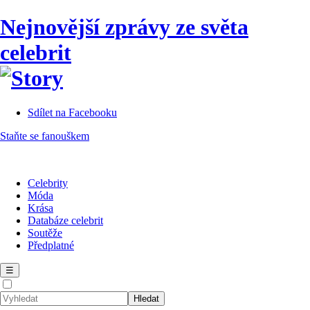
Nejnovější zprávy ze světa
celebrit
Sdílet na Facebooku
Staňte se fanouškem
Celebrity
Móda
Krása
Databáze celebrit
Soutěže
Předplatné
☰