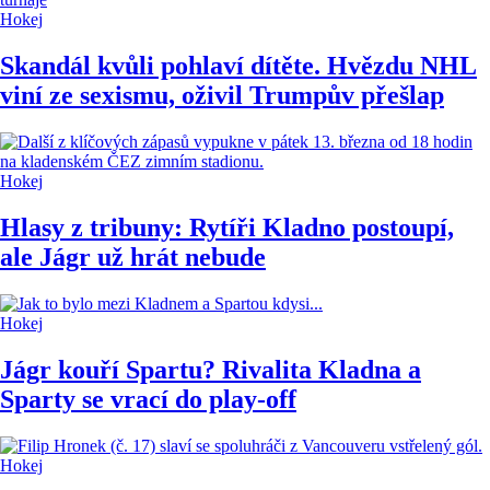
Hokej
Skandál kvůli pohlaví dítěte. Hvězdu NHL
viní ze sexismu, oživil Trumpův přešlap
Hokej
Hlasy z tribuny: Rytíři Kladno postoupí,
ale Jágr už hrát nebude
Hokej
Jágr kouří Spartu? Rivalita Kladna a
Sparty se vrací do play-off
Hokej