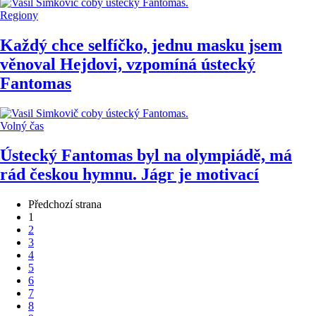
Regiony
Každý chce selfíčko, jednu masku jsem
věnoval Hejdovi, vzpomíná ústecký
Fantomas
Volný čas
Ústecký Fantomas byl na olympiádě, má
rád českou hymnu. Jágr je motivací
Předchozí strana
1
2
3
4
5
6
7
8