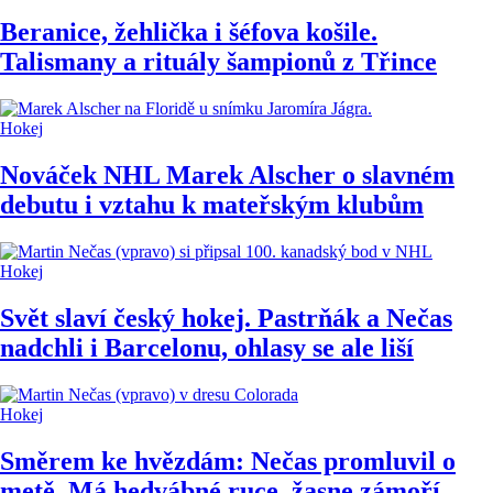
Beranice, žehlička i šéfova košile.
Talismany a rituály šampionů z Třince
Hokej
Nováček NHL Marek Alscher o slavném
debutu i vztahu k mateřským klubům
Hokej
Svět slaví český hokej. Pastrňák a Nečas
nadchli i Barcelonu, ohlasy se ale liší
Hokej
Směrem ke hvězdám: Nečas promluvil o
metě. Má hedvábné ruce, žasne zámoří