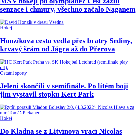
MS v hokeji po olympiádě? Češi zažili
senzace i chmury, všechno začalo Naganem
Hokej
Honzíkova cesta vedla přes bratry Sediny,
krvavý šrám od Jágra až do Přerova
Ostatní sporty
Jeleni skončili v semifinále. Po lítém boji
jim vystavil stopku Kert Park
Hokej
Do Kladna se z Litvínova vrací Nicolas