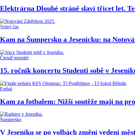
Elektrárna Dlouhé stráně slaví třicet let. T
Volný čas
Kam na Šumpersku a Jesenicku: na Notován
Čtenář reportér
15. ročník koncertu Studenti sobě v Jeseník
Fotbal
Kam za fotbalem: Nižší soutěže mají na pr
Šumpersko
V Jeseníku se po volbách změní vedení měs