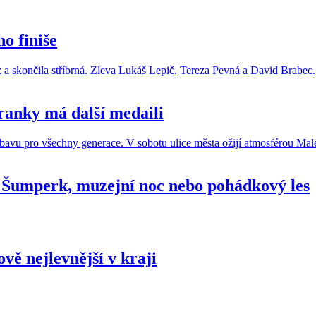
o finiše
ranky má další medaili
Šumperk, muzejní noc nebo pohádkový les
ově nejlevnější v kraji