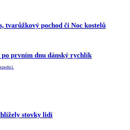
, tvarůžkový pochod či Noc kostelů
 po prvním dnu dánský rychlík
lížely stovky lidí