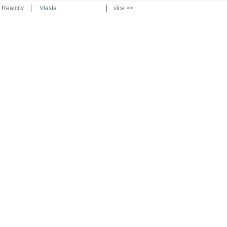
Realcity
Vlasta
více >>
Automodul.cz
Poznat svět