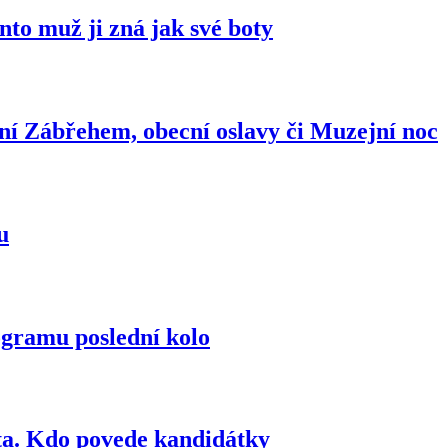
ento muž ji zná jak své boty
í Zábřehem, obecní oslavy či Muzejní noc
u
ogramu poslední kolo
ta. Kdo povede kandidátky