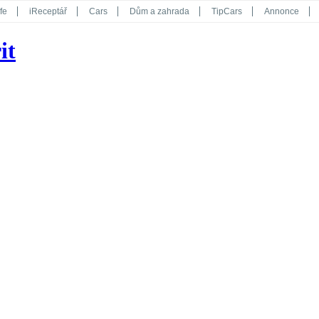
fe
iReceptář
Cars
Dům a zahrada
TipCars
Annonce
Květy
Překvapení
iGurmet
eStránky
Kreativ
iGlanc
it