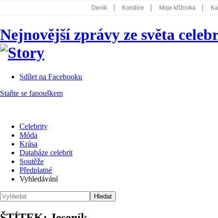
Deník
Kondice
Moje křížovka
Ka
National Geographic
Dotyk
Story
Nejnovější zprávy ze světa celebr
Koktejl
Sdílet na Facebooku
Staňte se fanouškem
Celebrity
Móda
Krása
Databáze celebrit
Soutěže
Předplatné
Vyhledávání
ŠTÍTEK: Jeseník