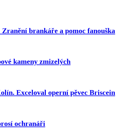
vy. Zranění brankáře a pomoc fanouška
ipové kameny zmizelých
lín. Exceloval operní pěvec Briscein
 prosí ochranáři