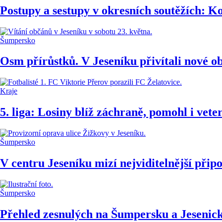
Postupy a sestupy v okresních soutěžích: Ko
Šumpersko
Osm přírůstků. V Jeseníku přivítali nové o
Kraje
5. liga: Losiny blíž záchraně, pomohl i vete
Šumpersko
V centru Jeseníku mizí nejviditelnější při
Šumpersko
Přehled zesnulých na Šumpersku a Jesenick