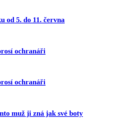
 od 5. do 11. června
 prosí ochranáři
 prosí ochranáři
ento muž ji zná jak své boty