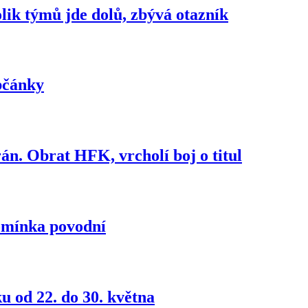
lik týmů jde dolů, zbývá otazník
bčánky
rán. Obrat HFK, vrcholí boj o titul
pomínka povodní
u od 22. do 30. května