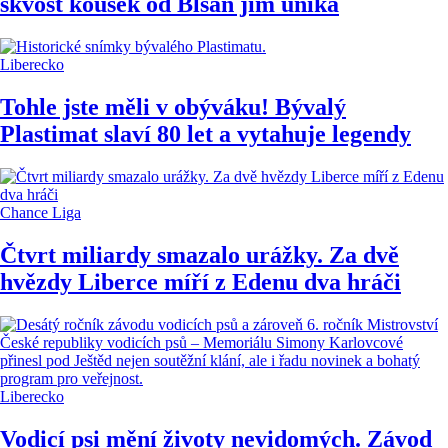
skvost kousek od Blšan jim uniká
Liberecko
Tohle jste měli v obýváku! Bývalý
Plastimat slaví 80 let a vytahuje legendy
Chance Liga
Čtvrt miliardy smazalo urážky. Za dvě
hvězdy Liberce míří z Edenu dva hráči
Liberecko
Vodicí psi mění životy nevidomých. Závod