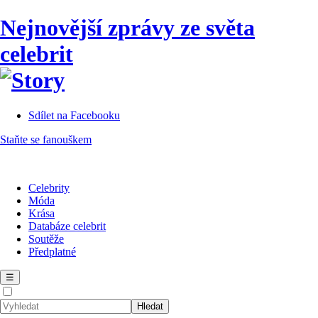
Nejnovější zprávy ze světa
celebrit
Sdílet na Facebooku
Staňte se fanouškem
Celebrity
Móda
Krása
Databáze celebrit
Soutěže
Předplatné
☰