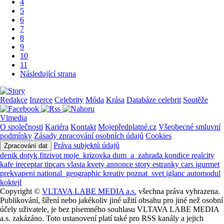
4
5
6
7
8
9
10
11
Následující strana
Redakce
Inzerce
Celebrity
Móda
Krása
Databáze celebrit
Soutěže
Vlmedia
O společnosti
Kariéra
Kontakt
Mojepředplatné.cz
Všeobecné smluvní
podmínky
Zásady zpracování osobních údajů
Cookies
Práva subjektů údajů
Zpracování dat
denik
dotyk
fitzivot
moje_krizovka
dum_a_zahrada
kondice
realcity
kafe
ireceptar
tipcars
vlasta
kvety
annonce
story
estranky
cars
igurmet
prekvapeni
national_geographic
kreativ
poznat_svet
iglanc
automodul
koktejl
Copyright ©
VLTAVA LABE MEDIA a.s.
všechna práva vyhrazena.
Publikování, šíření nebo jakékoliv jiné užití obsahu pro jiné než osobní
účely uživatele, je bez písemného souhlasu VLTAVA LABE MEDIA
a.s. zakázáno. Toto ustanovení platí také pro RSS kanály a jejich