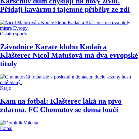
Karschův dům chystají na nový život.
Přidají kavárnu i tajemné příběhy ze zdí
Ostatní sporty
Závodnice Karate klubu Kadaň a
Klášterec Nicol Matušová má dva evropské
tituly
Kraje
Kam na fotbal: Klášterec láká na pivo
zdarma. FC Chomutov se doma loučí
Fotbal