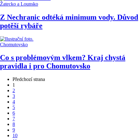
Žatecko a Lounsko
Z Nechranic odtéká minimum vody. Důvod
potěší rybáře
Chomutovsko
Co s problémovým vlkem? Kraj chystá
pravidla i pro Chomutovsko
Předchozí strana
1
2
3
4
5
6
7
8
9
10