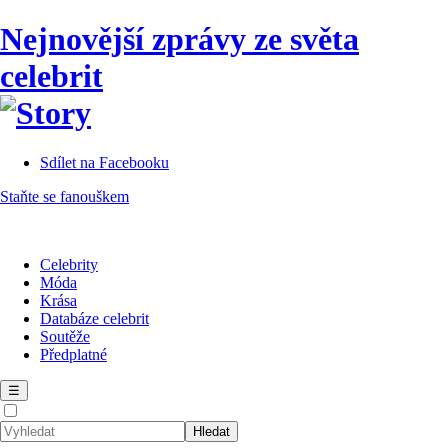
Nejnovější zprávy ze světa
celebrit
Sdílet na Facebooku
Staňte se fanouškem
Celebrity
Móda
Krása
Databáze celebrit
Soutěže
Předplatné
☰