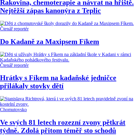
Rakovina, chemoterapie a návrat na hřiště.
Nejtěžší zápas kanonýra z Teplic
Čtenář reportér
Do Kadaně za Maxipsem Fíkem
Čtenář reportér
Hrátky s Fíkem na kadaňské jedničce
přilákaly stovky dětí
Chomutovsko
Ve svých 81 letech rozezní zvony pětkrát
týdně. Zdolá přitom téměř sto schodů