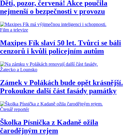
Děti, pozor, červená! Akce poučila
nejmenší o bezpečnosti v provozu
Film a televize
Maxipes Fík slaví 50 let. Tvůrci se báli
cenzorů i kvůli policejním autům
Žatecko a Lounsko
Zámek v Polákách bude opět krásnější.
Prokoukne další část fasády památky
Čtenář reportér
Školka Písnička z Kadaně ožila
čarodějným rejem