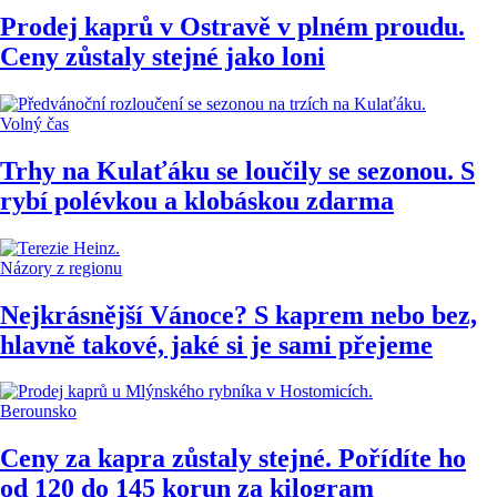
Prodej kaprů v Ostravě v plném proudu.
Ceny zůstaly stejné jako loni
Volný čas
Trhy na Kulaťáku se loučily se sezonou. S
rybí polévkou a klobáskou zdarma
Názory z regionu
Nejkrásnější Vánoce? S kaprem nebo bez,
hlavně takové, jaké si je sami přejeme
Berounsko
Ceny za kapra zůstaly stejné. Pořídíte ho
od 120 do 145 korun za kilogram