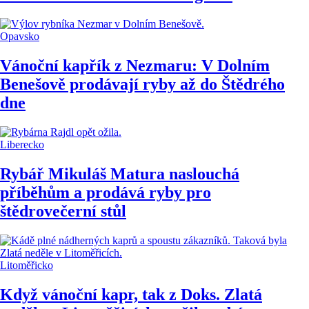
Opavsko
Vánoční kapřík z Nezmaru: V Dolním
Benešově prodávají ryby až do Štědrého
dne
Liberecko
Rybář Mikuláš Matura naslouchá
příběhům a prodává ryby pro
štědrovečerní stůl
Litoměřicko
Když vánoční kapr, tak z Doks. Zlatá