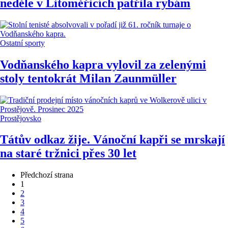
neděle v Litoměřicích patřila rybám
Ostatní sporty
Vodňanského kapra vylovil za zelenými
stoly tentokrát Milan Zaunmüller
Prostějovsko
Tátův odkaz žije. Vánoční kapři se mrskají
na staré tržnici přes 30 let
Předchozí strana
1
2
3
4
5