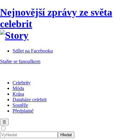
Nejnovější zprávy ze světa
celebrit
Sdílet na Facebooku
Staňte se fanouškem
Celebrity
Móda
Krása
Databáze celebrit
Soutěže
Předplatné
☰