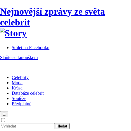
Nejnovější zprávy ze světa
celebrit
Sdílet na Facebooku
Staňte se fanouškem
Celebrity
Móda
Krása
Databáze celebrit
Soutěže
Předplatné
☰