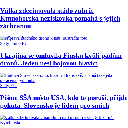
Válka zdecimovala stádo zubrů.
Kutnohorská neziskovka pomáhá s jejich
záchranou
Státy mimo EU
Ukrajina se omluvila Finsku kvůli pádům
dronů. Jeden nesl bojovou hlavici
Státy EU
Pišme SŠA místo USA, kdo to poruší, přijde
pokuta. Slovensko je lidem pro smích
Nymbursko