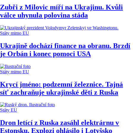
Zubři z Milovic míří na Ukrajinu. Kvůli
válce uhynula polovina stáda
Státy mimo EU
Ukrajině dochází finance na obranu. Brzdí
je Orbán i konec pomoci USA
Státy mimo EU
Krycí jméno: podzemní železnice. Tajná
síť zachraňuje ukrajinské děti z Ruska
Státy EU
Dron letící z Ruska zasáhl elektrárnu v
Estonsku. Explozi ohlásilo i Lotyšsko