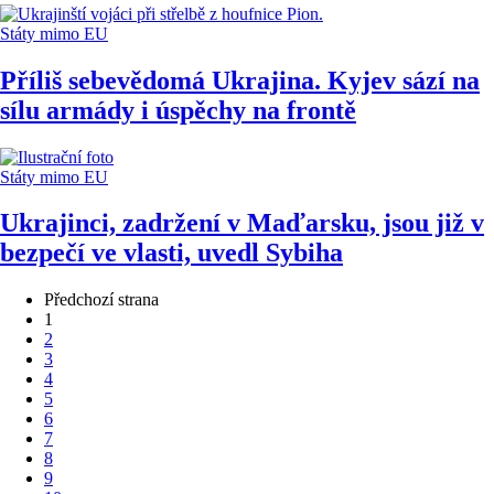
Státy mimo EU
Příliš sebevědomá Ukrajina. Kyjev sází na
sílu armády i úspěchy na frontě
Státy mimo EU
Ukrajinci, zadržení v Maďarsku, jsou již v
bezpečí ve vlasti, uvedl Sybiha
Předchozí strana
1
2
3
4
5
6
7
8
9