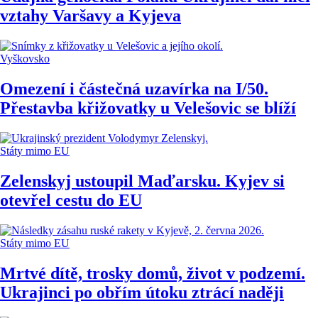
vztahy Varšavy a Kyjeva
Vyškovsko
Omezení i částečná uzavírka na I/50.
Přestavba křižovatky u Velešovic se blíží
Státy mimo EU
Zelenskyj ustoupil Maďarsku. Kyjev si
otevřel cestu do EU
Státy mimo EU
Mrtvé dítě, trosky domů, život v podzemí.
Ukrajinci po obřím útoku ztrácí naději