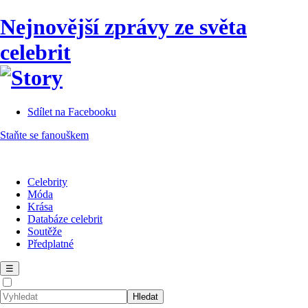
Nejnovější zprávy ze světa
celebrit
Sdílet na Facebooku
Staňte se fanouškem
Celebrity
Móda
Krása
Databáze celebrit
Soutěže
Předplatné
☰