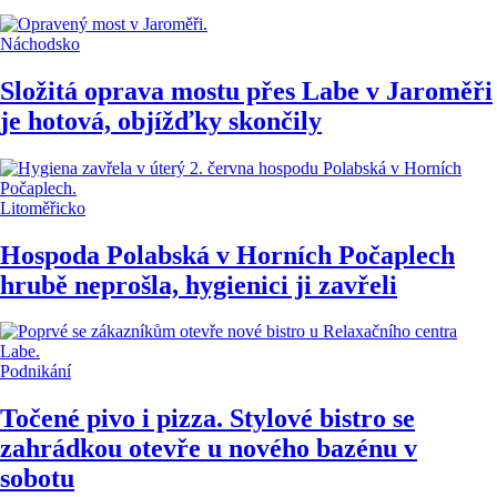
Náchodsko
Složitá oprava mostu přes Labe v Jaroměři
je hotová, objížďky skončily
Litoměřicko
Hospoda Polabská v Horních Počaplech
hrubě neprošla, hygienici ji zavřeli
Podnikání
Točené pivo i pizza. Stylové bistro se
zahrádkou otevře u nového bazénu v
sobotu