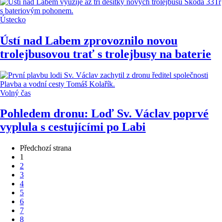
Ústecko
Ústí nad Labem zprovoznilo novou
trolejbusovou trať s trolejbusy na baterie
Volný čas
Pohledem dronu: Loď Sv. Václav poprvé
vyplula s cestujícími po Labi
Předchozí strana
1
2
3
4
5
6
7
8