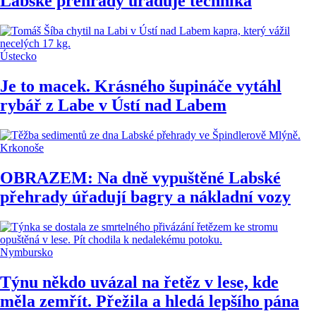
Labské přehrady úřaduje technika
Ústecko
Je to macek. Krásného šupináče vytáhl
rybář z Labe v Ústí nad Labem
Krkonoše
OBRAZEM: Na dně vypuštěné Labské
přehrady úřadují bagry a nákladní vozy
Nymbursko
Týnu někdo uvázal na řetěz v lese, kde
měla zemřít. Přežila a hledá lepšího pána