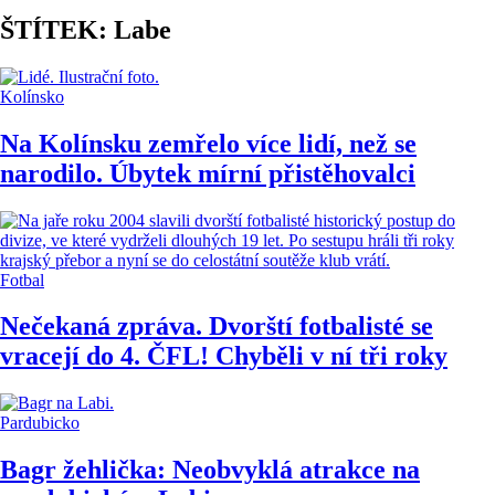
ŠTÍTEK: Labe
Kolínsko
Na Kolínsku zemřelo více lidí, než se
narodilo. Úbytek mírní přistěhovalci
Fotbal
Nečekaná zpráva. Dvorští fotbalisté se
vracejí do 4. ČFL! Chyběli v ní tři roky
Pardubicko
Bagr žehlička: Neobvyklá atrakce na