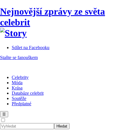
Nejnovější zprávy ze světa
celebrit
Sdílet na Facebooku
Staňte se fanouškem
Celebrity
Móda
Krása
Databáze celebrit
Soutěže
Předplatné
☰