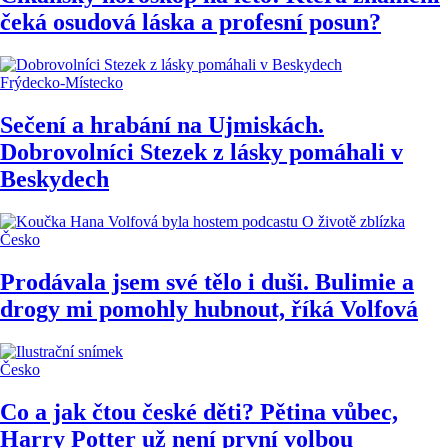
čeká osudová láska a profesní posun?
Frýdecko-Místecko
Sečení a hrabání na Ujmiskách.
Dobrovolníci Stezek z lásky pomáhali v
Beskydech
Česko
Prodávala jsem své tělo i duši. Bulimie a
drogy mi pomohly hubnout, říká Volfová
Česko
Co a jak čtou české děti? Pětina vůbec,
Harry Potter už není první volbou