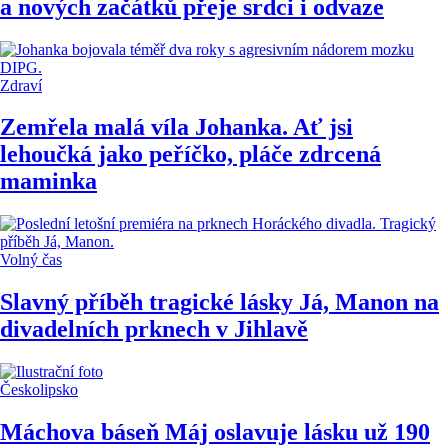
a nových začátků přeje srdci i odvaze
Zdraví
Zemřela malá víla Johanka. Ať jsi
lehoučká jako peříčko, pláče zdrcená
maminka
Volný čas
Slavný příběh tragické lásky Já, Manon na
divadelních prknech v Jihlavě
Českolipsko
Máchova báseň Máj oslavuje lásku už 190