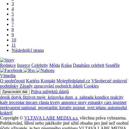
3
4
5
6
7
8
9
10
11
Následující strana
Redakce
Inzerce
Celebrity
Móda
Krása
Databáze celebrit
Soutěže
Vlmedia
O společnosti
Kariéra
Kontakt
Mojepředplatné.cz
Všeobecné smluvní
podmínky
Zásady zpracování osobních údajů
Cookies
Práva subjektů údajů
Zpracování dat
denik
dotyk
fitzivot
moje_krizovka
dum_a_zahrada
kondice
realcity
kafe
ireceptar
tipcars
vlasta
kvety
annonce
story
estranky
cars
igurmet
prekvapeni
national_geographic
kreativ
poznat_svet
iglanc
automodul
koktejl
Copyright ©
VLTAVA LABE MEDIA a.s.
všechna práva vyhrazena.
Publikování, šíření nebo jakékoliv jiné užití obsahu pro jiné než osobní
účely uživatele, je bez písemného souhlasu VLTAVA LABE MEDIA