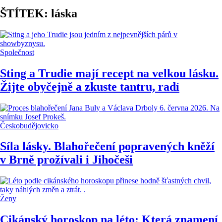
ŠTÍTEK: láska
Společnost
Sting a Trudie mají recept na velkou lásku.
Žijte obyčejně a zkuste tantru, radí
Českobudějovicko
Síla lásky. Blahořečení popravených kněží
v Brně prožívali i Jihočeši
Ženy
Cikánský horoskop na léto: Která znamení