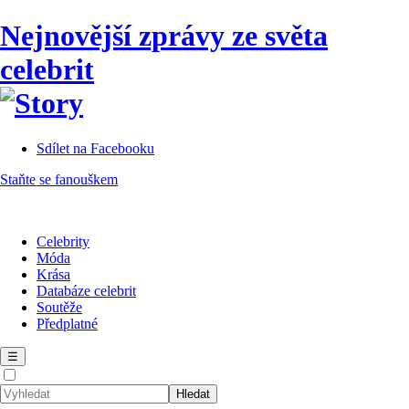
Nejnovější zprávy ze světa
celebrit
Sdílet na Facebooku
Staňte se fanouškem
Celebrity
Móda
Krása
Databáze celebrit
Soutěže
Předplatné
☰