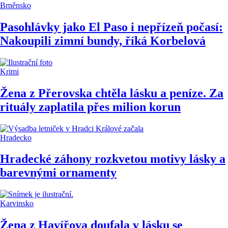
Brněnsko
Pasohlávky jako El Paso i nepřízeň počasí:
Nakoupili zimní bundy, říká Korbelová
Krimi
Žena z Přerovska chtěla lásku a peníze. Za
rituály zaplatila přes milion korun
Hradecko
Hradecké záhony rozkvetou motivy lásky a
barevnými ornamenty
Karvinsko
Žena z Havířova doufala v lásku se