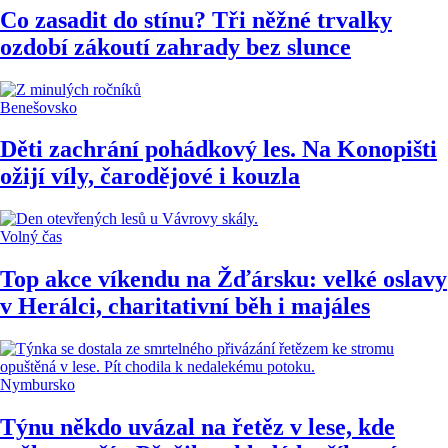
Co zasadit do stínu? Tři něžné trvalky
ozdobí zákoutí zahrady bez slunce
Benešovsko
Děti zachrání pohádkový les. Na Konopišti
ožijí víly, čarodějové i kouzla
Volný čas
Top akce víkendu na Žďársku: velké oslavy
v Herálci, charitativní běh i majáles
Nymbursko
Týnu někdo uvázal na řetěz v lese, kde