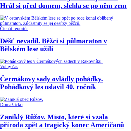
Hrál si před domem, slehla se po něm zem
Čtenář reportér
Déšť nevadil. Běžci si půlmaraton v
Bělském lese užili
Volný čas
Čermákovy sady ovládly pohádky.
Pohádkový les oslavil 40. ročník
Domažlicko
Zaniklý Růžov. Místo, které si vzala
příroda zpět a tragický konec Američanů