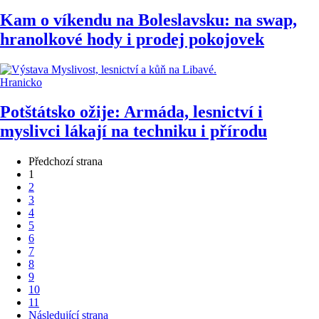
Kam o víkendu na Boleslavsku: na swap,
hranolkové hody i prodej pokojovek
Hranicko
Potštátsko ožije: Armáda, lesnictví i
myslivci lákají na techniku i přírodu
Předchozí strana
1
2
3
4
5
6
7
8
9
10
11
Následující strana