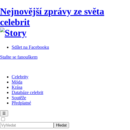
Nejnovější zprávy ze světa
celebrit
Sdílet na Facebooku
Staňte se fanouškem
Celebrity
Móda
Krása
Databáze celebrit
Soutěže
Předplatné
☰