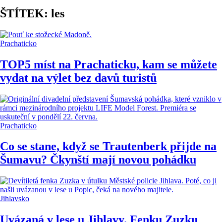
ŠTÍTEK: les
Prachaticko
TOP5 míst na Prachaticku, kam se můžete
vydat na výlet bez davů turistů
Prachaticko
Co se stane, když se Trautenberk přijde na
Šumavu? Čkynští mají novou pohádku
Jihlavsko
Uvázaná v lese u Jihlavy. Fenku Zuzku