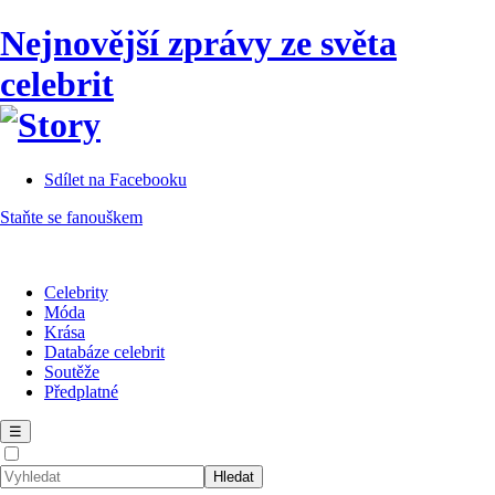
Nejnovější zprávy ze světa
celebrit
Sdílet na Facebooku
Staňte se fanouškem
Celebrity
Móda
Krása
Databáze celebrit
Soutěže
Předplatné
☰