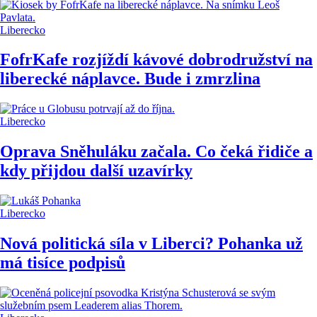
Liberecko
FofrKafe rozjíždí kávové dobrodružství na
liberecké náplavce. Bude i zmrzlina
Liberecko
Oprava Sněhuláku začala. Co čeká řidiče a
kdy přijdou další uzavírky
Liberecko
Nová politická síla v Liberci? Pohanka už
má tisíce podpisů