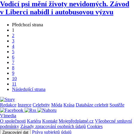
Vodicí psi mění životy nevidomých. Závod
v Liberci nabídl i autobusovou výzvu
Předchozí strana
1
2
3
4
5
6
7
8
9
10
11
Následující strana
Redakce
Inzerce
Celebrity
Móda
Krása
Databáze celebrit
Soutěže
Vlmedia
O společnosti
Kariéra
Kontakt
Mojepředplatné.cz
Všeobecné smluvní
podmínky
Zásady zpracování osobních údajů
Cookies
Práva subjektů údajů
Zpracování dat