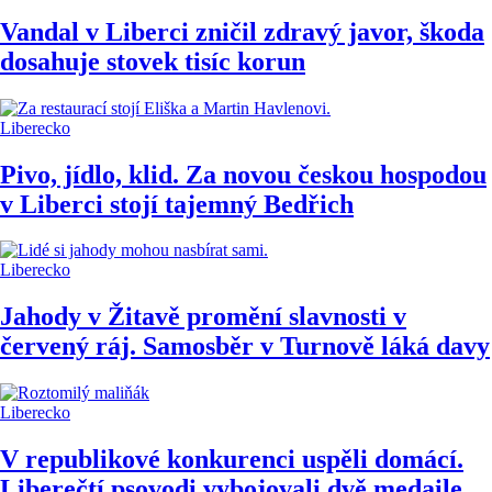
Vandal v Liberci zničil zdravý javor, škoda
dosahuje stovek tisíc korun
Liberecko
Pivo, jídlo, klid. Za novou českou hospodou
v Liberci stojí tajemný Bedřich
Liberecko
Jahody v Žitavě promění slavnosti v
červený ráj. Samosběr v Turnově láká davy
Liberecko
V republikové konkurenci uspěli domácí.
Liberečtí psovodi vybojovali dvě medaile