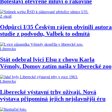
Boleslavi otevřeně mluví o rakovině
Z okolí
Odpůrci I/35 Českým rájem obvinili autora
studie z podvodu, Valbek to odmítá
Liberecko
Stát odebral lvici Elsu z chovu Karla
Vémoly. Domov zatím našla v liberecké zoo
Liberecko
Liberecké výstavní trhy ožívají. Nová
výstava připomíná jejich nejslavnější éru