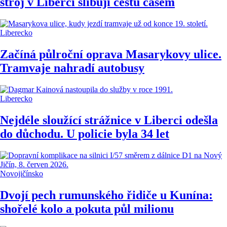
stroj v Liberci slibují cestu časem
Liberecko
Začíná půlroční oprava Masarykovy ulice.
Tramvaje nahradí autobusy
Liberecko
Nejdéle sloužící strážnice v Liberci odešla
do důchodu. U policie byla 34 let
Novojičínsko
Dvojí pech rumunského řidiče u Kunína:
shořelé kolo a pokuta půl milionu