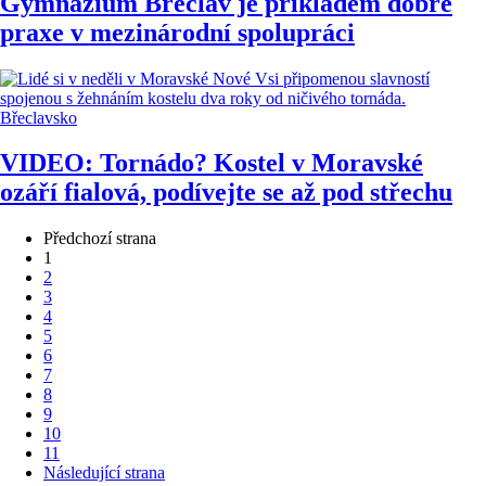
Gymnázium Břeclav je příkladem dobré
praxe v mezinárodní spolupráci
Břeclavsko
VIDEO: Tornádo? Kostel v Moravské
ozáří fialová, podívejte se až pod střechu
Předchozí strana
1
2
3
4
5
6
7
8
9
10
11
Následující strana