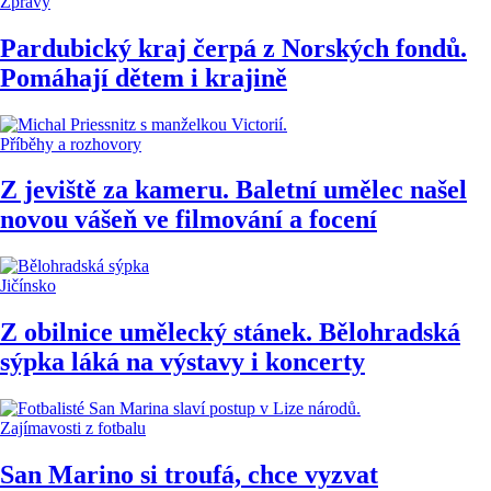
Zprávy
Pardubický kraj čerpá z Norských fondů.
Pomáhají dětem i krajině
Příběhy a rozhovory
Z jeviště za kameru. Baletní umělec našel
novou vášeň ve filmování a focení
Jičínsko
Z obilnice umělecký stánek. Bělohradská
sýpka láká na výstavy i koncerty
Zajímavosti z fotbalu
San Marino si troufá, chce vyzvat