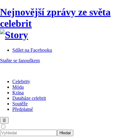
Nejnovější zprávy ze světa
celebrit
Sdílet na Facebooku
Staňte se fanouškem
Celebrity
Móda
Krása
Databáze celebrit
Soutěže
Předplatné
☰