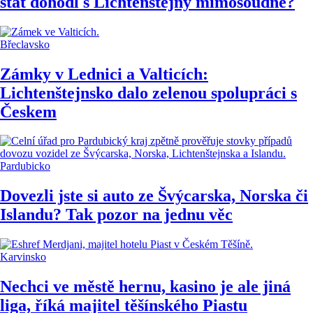
stát dohodl s Lichtenštejny mimosoudně?
Břeclavsko
Zámky v Lednici a Valticích:
Lichtenštejnsko dalo zelenou spolupráci s
Českem
Pardubicko
Dovezli jste si auto ze Švýcarska, Norska či
Islandu? Tak pozor na jednu věc
Karvinsko
Nechci ve městě hernu, kasino je ale jiná
liga, říká majitel těšínského Piastu