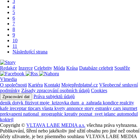
3
4
5
6
7
8
9
10
11
Následující strana
Redakce
Inzerce
Celebrity
Móda
Krása
Databáze celebrit
Soutěže
Vlmedia
O společnosti
Kariéra
Kontakt
Mojepředplatné.cz
Všeobecné smluvní
podmínky
Zásady zpracování osobních údajů
Cookies
Práva subjektů údajů
Zpracování dat
denik
dotyk
fitzivot
moje_krizovka
dum_a_zahrada
kondice
realcity
kafe
ireceptar
tipcars
vlasta
kvety
annonce
story
estranky
cars
igurmet
prekvapeni
national_geographic
kreativ
poznat_svet
iglanc
automodul
koktejl
Copyright ©
VLTAVA LABE MEDIA a.s.
všechna práva vyhrazena.
Publikování, šíření nebo jakékoliv jiné užití obsahu pro jiné než osobní
účely uživatele, je bez písemného souhlasu VLTAVA LABE MEDIA