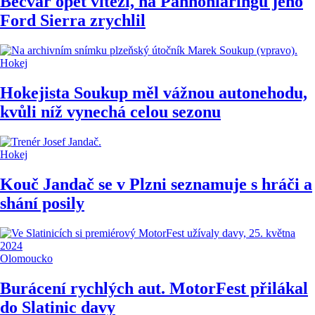
Bečvář opět vítězí, na Pannoniaringu jeho
Ford Sierra zrychlil
Hokej
Hokejista Soukup měl vážnou autonehodu,
kvůli níž vynechá celou sezonu
Hokej
Kouč Jandač se v Plzni seznamuje s hráči a
shání posily
Olomoucko
Burácení rychlých aut. MotorFest přilákal
do Slatinic davy