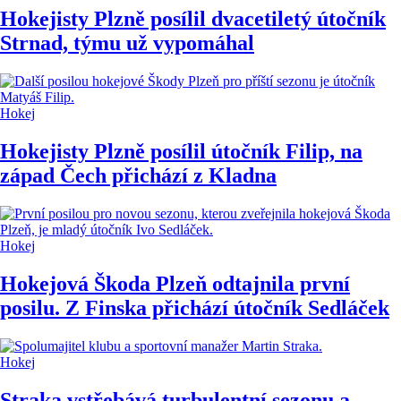
Hokejisty Plzně posílil dvacetiletý útočník
Strnad, týmu už vypomáhal
Hokej
Hokejisty Plzně posílil útočník Filip, na
západ Čech přichází z Kladna
Hokej
Hokejová Škoda Plzeň odtajnila první
posilu. Z Finska přichází útočník Sedláček
Hokej
Straka vstřebává turbulentní sezonu a