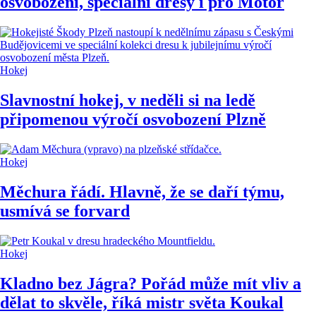
osvobození, speciální dresy i pro Motor
Hokej
Slavnostní hokej, v neděli si na ledě
připomenou výročí osvobození Plzně
Hokej
Měchura řádí. Hlavně, že se daří týmu,
usmívá se forvard
Hokej
Kladno bez Jágra? Pořád může mít vliv a
dělat to skvěle, říká mistr světa Koukal