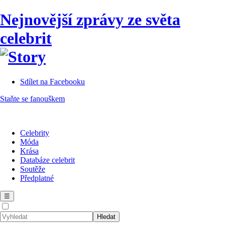
Nejnovější zprávy ze světa
celebrit
Sdílet na Facebooku
Staňte se fanouškem
Celebrity
Móda
Krása
Databáze celebrit
Soutěže
Předplatné
☰