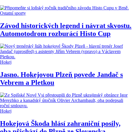
Ostatní sporty
Závod historických legend i návrat skvostu.
Automotodrom rozburácí Histo Cup
Hokej
Jasno. Hokejovou Plzeň povede Jandač s
Vebrem a Pletkou
Hokej
Hokejová Škoda hlásí zahraniční posily,
oba přichází do Plzně ze Slovenska